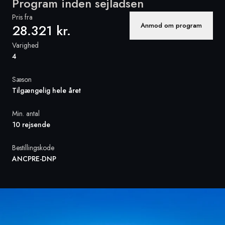
Program inden sejladsen
Pris fra
Sverige
Anmod om program
28.321 kr.
Varighed
Danmark
4
Norge
Sæson
Tilgængelig hele året
Min. antal
10 rejsende
Bestillingskode
ANCPRE-DNP