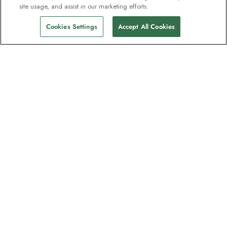
site usage, and assist in our marketing efforts.
Cookies Settings
Accept All Cookies
Nyhedsbrevet som
opdagelsesrejsende elsker
Bliv en del af en million abonnenter –
tilmeld dig destinationsguider, tilbud og
live webinarer med ekspeditionseksperter