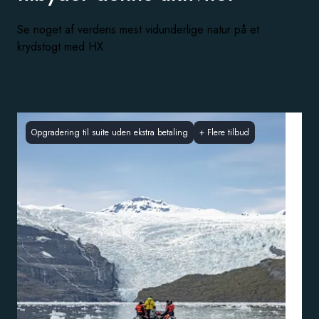
Se noget af verdens mest vidunderlige natur på et
krydstogt med HX
Opgradering til suite uden ekstra betaling
+
Flere tilbud