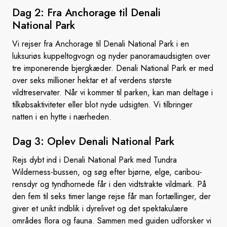
Dag 2: Fra Anchorage til Denali
National Park
Vi rejser fra Anchorage til Denali National Park i en
luksuriøs kuppeltogvogn og nyder panoramaudsigten over
tre imponerende bjergkæder. Denali National Park er med
over seks millioner hektar et af verdens største
vildtreservater. Når vi kommer til parken, kan man deltage i
tilkøbsaktiviteter eller blot nyde udsigten. Vi tilbringer
natten i en hytte i nærheden.
Dag 3: Oplev Denali
National Park
Rejs dybt ind i Denali National Park med Tundra
Wilderness-bussen, og søg efter bjørne, elge, caribou-
rensdyr og tyndhornede får i den vidtstrakte vildmark. På
den fem til seks timer lange rejse får man fortællinger, der
giver et unikt indblik i dyrelivet og det spektakulære
områdes flora og fauna. Sammen med guiden udforsker vi