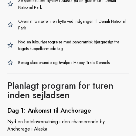
Se spektakulært dyreliv i Alaska på en guidet tur i Denali
National Park
Overnat to nætter i en hytte ved indgangen til Denali National
Park
Nyd en luksuriøs togrejse med panoramisk bjergudsigt fra
togets kuppelformede tag
Besøg slædehunde og hvalpe i Happy Trails Kennels
Planlagt program for turen
inden sejladsen
Dag 1: Ankomst
til Anchorage
Nyd en hotelovernatning i den charmerende by
Anchorage i Alaska.