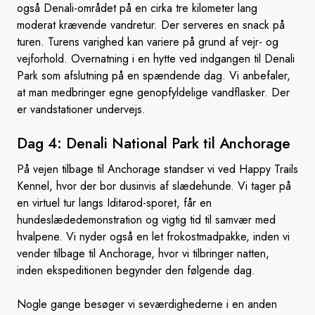
også Denali-området på en cirka tre kilometer lang
moderat krævende vandretur. Der serveres en snack på
turen. Turens varighed kan variere på grund af vejr- og
vejforhold. Overnatning i en hytte ved indgangen til Denali
Park som afslutning på en spændende dag. Vi anbefaler,
at man medbringer egne genopfyldelige vandflasker. Der
er vandstationer undervejs.
Dag 4: Denali National Park
til Anchorage
På vejen tilbage til Anchorage standser vi ved Happy Trails
Kennel, hvor der bor dusinvis af slædehunde. Vi tager på
en virtuel tur langs Iditarod-sporet, får en
hundeslædedemonstration og vigtig tid til samvær med
hvalpene. Vi nyder også en let frokostmadpakke, inden vi
vender tilbage til Anchorage, hvor vi tilbringer natten,
inden ekspeditionen begynder den følgende dag.
Nogle gange besøger vi seværdighederne i en anden