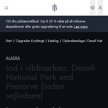
Bookin
Åbn menu
130-års jubilæumstilbud: Op til 25 % rabat på alt inklusive-
ekspeditioner eller gratis opgradering til en suite.
Læs mere
Start
Opgrader Krydstogt
Katalog
Oplevelsesdage I Denali Nationa
Global
Australien
ALASKA
Storbritannien
Ind i vildmarken: Denali
National Park and
USA
Preserve (inden
Tyskland
sejladsen)
Schweiz
Danmark
Frankrig