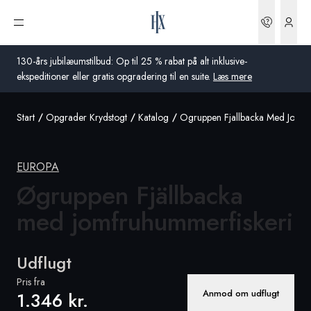
Bookin
Åbn menu
130-års jubilæumstilbud: Op til 25 % rabat på alt inklusive-
ekspeditioner eller gratis opgradering til en suite.
Læs mere
Start
Opgrader Krydstogt
Katalog
Ogruppen Fjallbacka Med Jomfr
Global
Australien
EUROPA
Storbritannien
Øgruppen Fjällbacka
med
jomfruhummerfiskeri
USA
Tyskland
Udflugt
Schweiz
Pris fra
Anmod om udflugt
1.346 kr.
Danmark
Frankrig