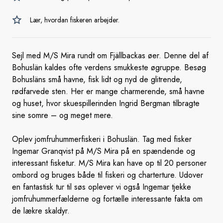
Lær, hvordan fiskeren arbejder.
Sejl med M/S Mira rundt om Fjällbackas øer. Denne del af
Bohuslän kaldes ofte verdens smukkeste øgruppe. Besøg
Bohusläns små havne, fisk lidt og nyd de glitrende,
rødfarvede sten. Her er mange charmerende, små havne
og huset, hvor skuespillerinden Ingrid Bergman tilbragte
sine somre – og meget mere.
Oplev jomfruhummerfiskeri i Bohuslän. Tag med fisker
Ingemar Granqvist på M/S Mira på en spændende og
interessant fisketur. M/S Mira kan have op til 20 personer
ombord og bruges både til fiskeri og charterture. Udover
en fantastisk tur til søs oplever vi også Ingemar tjekke
jomfruhummerfælderne og fortælle interessante fakta om
de lækre skaldyr.