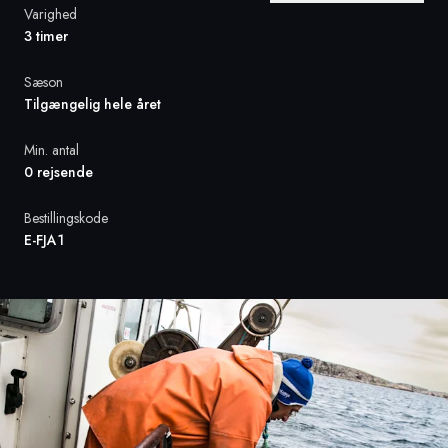
Varighed
3 timer
Sverige
Sæson
Danmark
Tilgængelig hele året
Norge
Min. antal
0 rejsende
Bestillingskode
E-FJA1