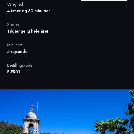
Varighed
4 timer og 30 minutter
Sverige
Sæson
Danmark
Tilgængelig hele året
Norge
Min. antal
5 rejsende
Bestillingskode
E-FR01