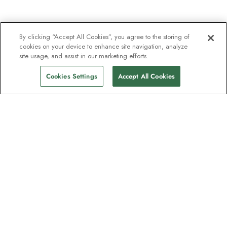
By clicking “Accept All Cookies”, you agree to the storing of
cookies on your device to enhance site navigation, analyze
site usage, and assist in our marketing efforts.
Cookies Settings
Accept All Cookies
Nyhedsbrevet som
opdagelsesrejsende elsker
Bliv en del af en million abonnenter –
tilmeld dig destinationsguider, tilbud og
live webinarer med ekspeditionseksperter