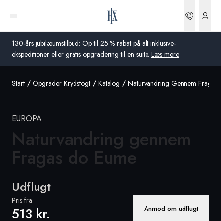
Bookin
Åbn menu
130-års jubilæumstilbud: Op til 25 % rabat på alt inklusive-
ekspeditioner eller gratis opgradering til en suite.
Læs mere
Start
Opgrader Krydstogt
Katalog
Naturvandring Gennem Fragas
Global
Australien
EUROPA
Storbritannien
Naturvandring gennem
Fragas
do Eume
USA
Tyskland
Udflugt
Schweiz
Pris fra
Anmod om udflugt
513 kr.
Danmark
Frankrig