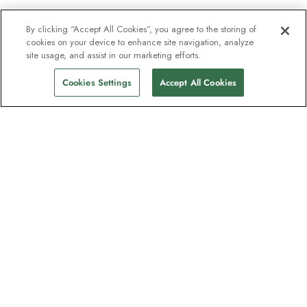
By clicking “Accept All Cookies”, you agree to the storing of
cookies on your device to enhance site navigation, analyze
site usage, and assist in our marketing efforts.
Cookies Settings
Accept All Cookies
Nyhedsbrevet som
opdagelsesrejsende elsker
Bliv en del af en million abonnenter –
tilmeld dig destinationsguider, tilbud og
live webinarer med ekspeditionseksperter