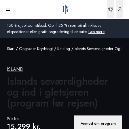
Bookin
Åbn menu
130-års jubilæumstilbud: Op til 25 % rabat på alt inklusive-
ekspeditioner eller gratis opgradering til en suite.
Læs mere
Start
Opgrader Krydstogt
Katalog
Islands Sevaerdigheder Og Ind 
Global
Australien
ISLAND
Storbritannien
Islands seværdigheder
og ind i gletsjeren
USA
(program
før rejsen)
Tyskland
Schweiz
Pris fra
Anmod om program
15.299 kr.
Danmark
Frankrig