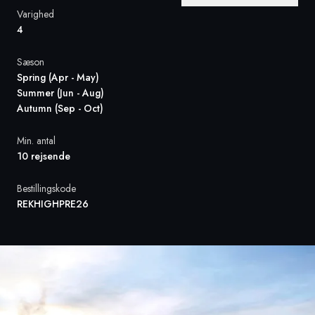
Varighed
4
Sverige
Sæson
Danmark
Spring (Apr - May)
Summer (Jun - Aug)
Norge
Autumn (Sep - Oct)
Min. antal
10 rejsende
Bestillingskode
REKHIGHPRE26