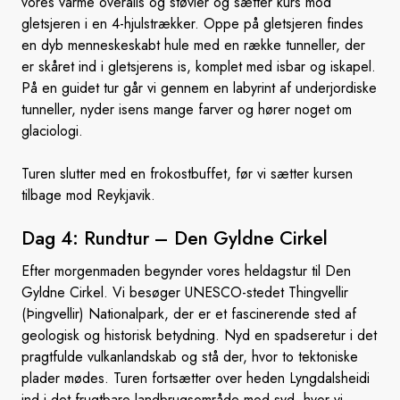
vores varme overalls og støvler og sætter kurs mod
gletsjeren i en 4-hjulstrækker. Oppe på gletsjeren findes
en dyb menneskeskabt hule med en række tunneller, der
er skåret ind i gletsjerens is, komplet med isbar og iskapel.
På en guidet tur går vi gennem en labyrint af underjordiske
tunneller, nyder isens mange farver og hører noget om
glaciologi.
Turen slutter med en frokostbuffet, før vi sætter kursen
tilbage mod Reykjavik.
Dag 4: Rundtur – Den
Gyldne Cirkel
Efter morgenmaden begynder vores heldagstur til Den
Gyldne Cirkel. Vi besøger UNESCO-stedet Thingvellir
(Þingvellir) Nationalpark, der er et fascinerende sted af
geologisk og historisk betydning. Nyd en spadseretur i det
pragtfulde vulkanlandskab og stå der, hvor to tektoniske
plader mødes. Turen fortsætter over heden Lyngdalsheidi
ind i det frugtbare landbrugsområde mod syd, hvor vi