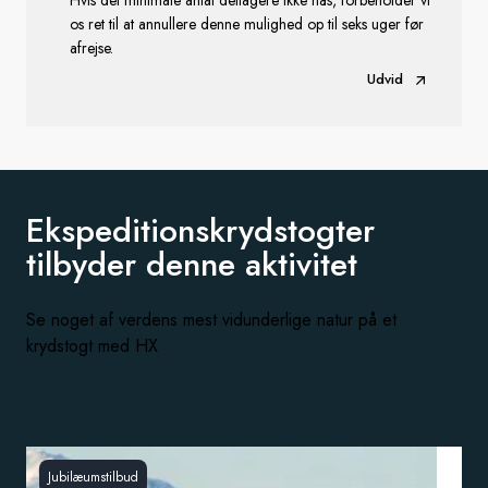
Hvis det minimale antal deltagere ikke nås, forbeholder vi
os ret til at annullere denne mulighed op til seks uger før
afrejse.
Udvid
Ekspeditionskrydstogter
tilbyder
denne aktivitet
Se noget af verdens mest vidunderlige natur på et
krydstogt med HX
Jubilæumstilbud