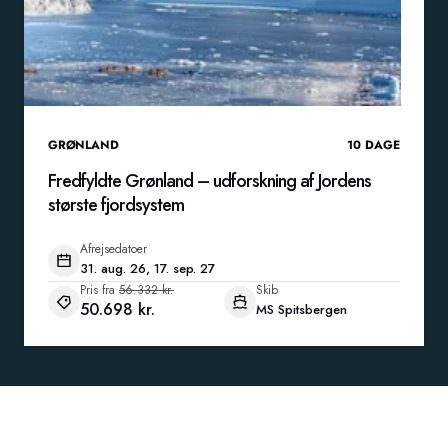
GRØNLAND
10
DAGE
Fredfyldte Grønland – udforskning af Jordens
største fjordsystem
Afrejsedatoer
31. aug. 26, 17. sep. 27
Pris fra
56.332 kr.
Skib
50.698 kr.
MS Spitsbergen