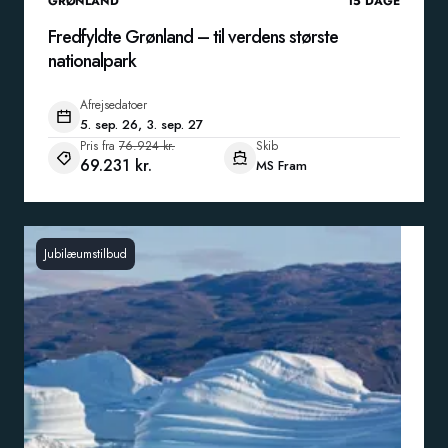
GRØNLAND
15
DAGE
Fredfyldte Grønland – til verdens største
nationalpark
Afrejsedatoer
5. sep. 26, 3. sep. 27
Pris fra
76.924 kr.
Skib
69.231 kr.
MS Fram
Jubilæumstilbud