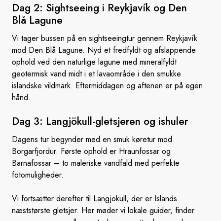
Dag 2: Sightseeing i Reykjavík og Den
Blå Lagune
Vi tager bussen på en sightseeingtur gennem Reykjavík
mod Den Blå Lagune. Nyd et fredfyldt og afslappende
ophold ved den naturlige lagune med mineralfyldt
geotermisk vand midt i et lavaområde i den smukke
islandske vildmark. Eftermiddagen og aftenen er på egen
hånd.
Dag 3: Langjökull-gletsjeren
og ishuler
Dagens tur begynder med en smuk køretur mod
Borgarfjordur. Første ophold er Hraunfossar og
Barnafossar – to maleriske vandfald med perfekte
fotomuligheder.
Vi fortsætter derefter til Langjokull, der er Islands
næststørste gletsjer. Her møder vi lokale guider, finder