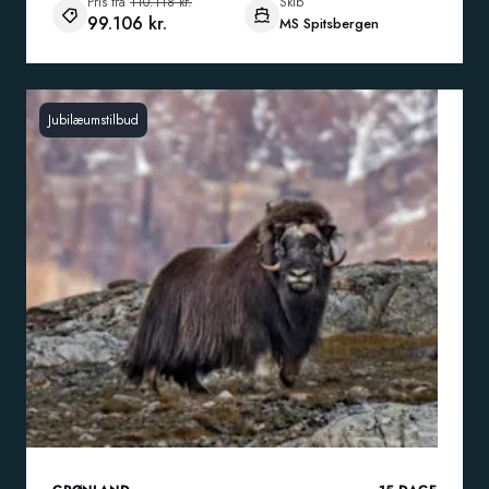
Pris fra
110.118 kr.
Skib
99.106 kr.
MS Spitsbergen
Jubilæumstilbud