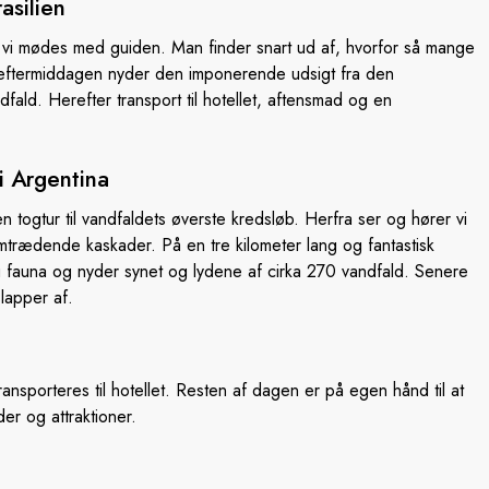
rasilien
vor vi mødes med guiden. Man finder snart ud af, hvorfor så mange
eftermiddagen nyder den imponerende udsigt fra den
fald. Herefter transport til hotellet, aftensmad og en
i Argentina
 togtur til vandfaldets øverste kredsløb. Herfra ser og hører vi
mtrædende kaskader. På en tre kilometer lang og fantastisk
og fauna og nyder synet og lydene af cirka 270 vandfald. Senere
slapper af.
ransporteres til hotellet. Resten af dagen er på egen hånd til at
r og attraktioner.