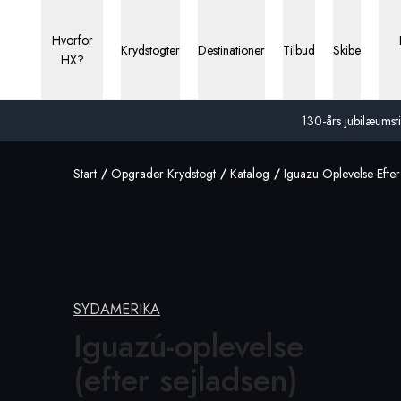
Hvorfor
Krydstogter
Destinationer
Tilbud
Skibe
HX?
130-års jubilæumstil
Start
Opgrader Krydstogt
Katalog
Iguazu Oplevelse Efter
SYDAMERIKA
Iguazú-oplevelse
(efter sejladsen)