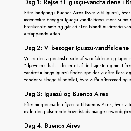
Dag 1: Rejse til Iguaçu-vandfaldene
i B
Efter landgang i Buenos Aires flyver vi til Iguazú, h
mennesker besøger Iguaçu-vandfaldene, mens vi om 
brasilianske side og går ad stien blandt buldrende vand
afslappende aften.
Dag 2: Vi besøger Iguazú-vandfaldene
Vi ser den argentinske side af vandfaldene og tager en
“djævelens hals”, der er et af de højeste og mest fre
vandretur langs Iguazú-floden spejder vi efter flora 
vender vi tilbage til hotellet, hvor vi får aftensmad og 
Dag 3: Iguazú og
Buenos Aires
Efter morgenmaden flyver vi til Buenos Aires, hvor vi t
nyde den pulserende hovedstads mange seværdighede
Dag 4:
Buenos Aires