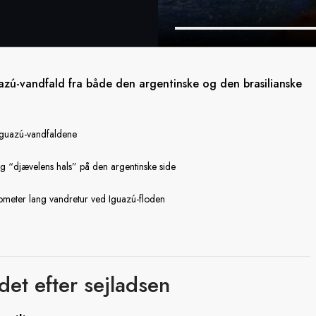
azú-vandfald fra både den argentinske og den brasilianske
 Iguazú-vandfaldene
og “djævelens hals” på den argentinske side
lometer lang vandretur ved Iguazú-floden
ldet
efter sejladsen