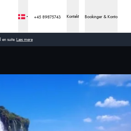
Kontakt
Bookinger & Konto
+45 89875743
 en suite.
Læs mere
Global
Australien
Storbritannien
USA
Tyskland
Schweiz