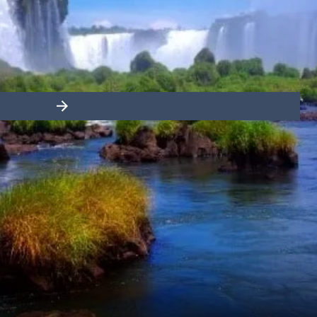
Frankrig
Sverige
Danmark
Slide right
Norge