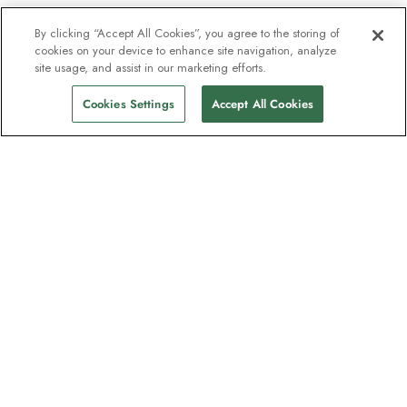
By clicking “Accept All Cookies”, you agree to the storing of
cookies on your device to enhance site navigation, analyze
site usage, and assist in our marketing efforts.
Cookies Settings
Accept All Cookies
Nyhedsbrevet som
opdagelsesrejsende elsker
Bliv en del af en million abonnenter –
tilmeld dig destinationsguider, tilbud og
live webinarer med ekspeditionseksperter