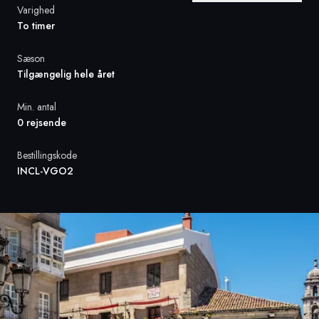
Varighed
To timer
Sverige
Sæson
Danmark
Tilgængelig hele året
Norge
Min. antal
0 rejsende
Bestillingskode
INCL-VGO2