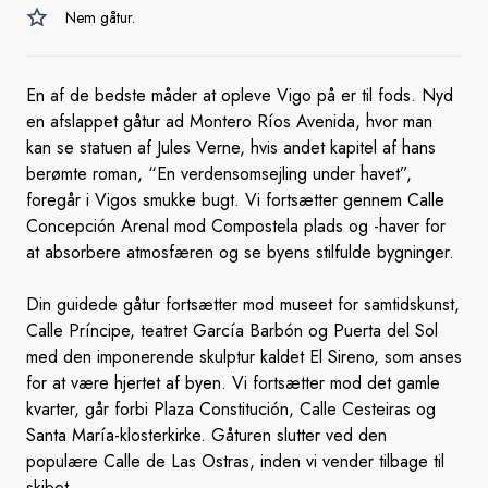
Nem gåtur.
En af de bedste måder at opleve Vigo på er til fods. Nyd
en afslappet gåtur ad Montero Ríos Avenida, hvor man
kan se statuen af Jules Verne, hvis andet kapitel af hans
berømte roman, “En verdensomsejling under havet”,
foregår i Vigos smukke bugt. Vi fortsætter gennem Calle
Concepción Arenal mod Compostela plads og -haver for
at absorbere atmosfæren og se byens stilfulde bygninger.
Din guidede gåtur fortsætter mod museet for samtidskunst,
Calle Príncipe, teatret García Barbón og Puerta del Sol
med den imponerende skulptur kaldet El Sireno, som anses
for at være hjertet af byen. Vi fortsætter mod det gamle
kvarter, går forbi Plaza Constitución, Calle Cesteiras og
Santa María-klosterkirke. Gåturen slutter ved den
populære Calle de Las Ostras, inden vi vender tilbage til
skibet.