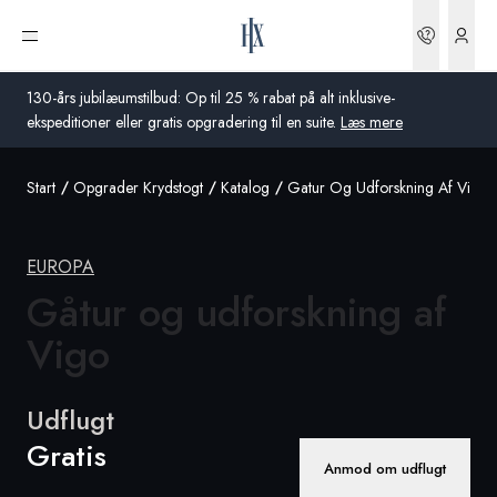
Bookin
Åbn menu
130-års jubilæumstilbud: Op til 25 % rabat på alt inklusive-
ekspeditioner eller gratis opgradering til en suite.
Læs mere
Start
Opgrader Krydstogt
Katalog
Gatur Og Udforskning Af Vigo
Global
Australien
EUROPA
Storbritannien
Gåtur og udforskning af
Vigo
USA
Tyskland
Udflugt
Schweiz
Gratis
Anmod om udflugt
Danmark
Frankrig