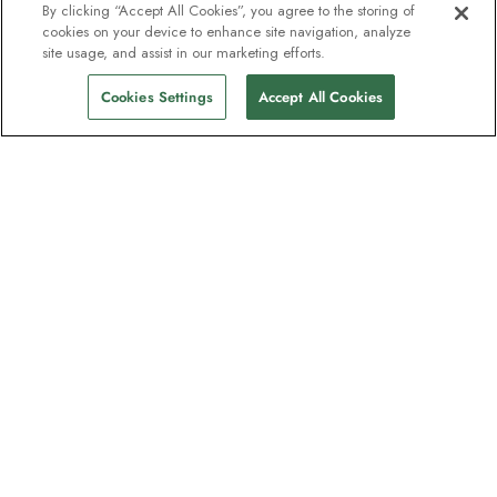
By clicking “Accept All Cookies”, you agree to the storing of
cookies on your device to enhance site navigation, analyze
site usage, and assist in our marketing efforts.
Cookies Settings
Accept All Cookies
Nyhedsbrevet som
opdagelsesrejsende elsker
Bliv en del af en million abonnenter –
tilmeld dig destinationsguider, tilbud og
live webinarer med ekspeditionseksperter