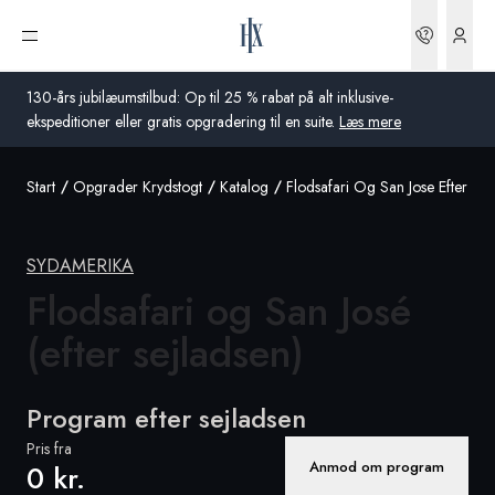
Bookin
Åbn menu
130-års jubilæumstilbud: Op til 25 % rabat på alt inklusive-
ekspeditioner eller gratis opgradering til en suite.
Læs mere
Start
Opgrader Krydstogt
Katalog
Flodsafari Og San Jose Efter Sej
Global
Australien
SYDAMERIKA
Storbritannien
Flodsafari og San José
(efter sejladsen)
USA
Tyskland
Program efter sejladsen
Schweiz
Pris fra
Anmod om program
0 kr.
Danmark
Frankrig