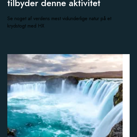
tilbyder
denne aktivitet
Se noget af verdens mest vidunderlige natur på et
krydstogt med HX