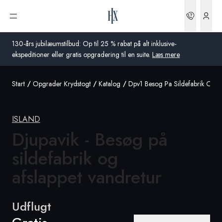
Bookin
Åbn menu
130-års jubilæumstilbud: Op til 25 % rabat på alt inklusive-
ekspeditioner eller gratis opgradering til en suite.
Læs mere
Start
Opgrader Krydstogt
Katalog
Dpv1 Besog Pa Sildefabrik Og A
Global
Australien
ISLAND
Storbritannien
Djupavik - Besøg på
sildefabrik og
USA
afslappet vandretur
Tyskland
Schweiz
Udflugt
Danmark
Frankrig