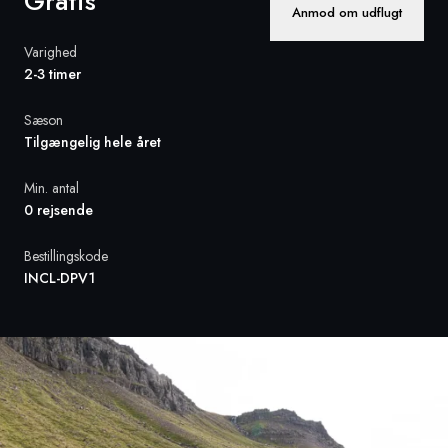
Gratis
Anmod om udflugt
Sverige
Varighed
2-3 timer
Danmark
Sæson
Norge
Tilgængelig hele året
Min. antal
0 rejsende
Bestillingskode
INCL-DPV1