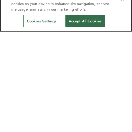
cookies on your device to enhance site navigation, analyze
site usage, and assist in our marketing efforts.
Cookies Settings
Accept All Cookies
Nyhedsbrevet som
opdagelsesrejsende elsker
Bliv en del af en million abonnenter –
tilmeld dig destinationsguider, tilbud og
live webinarer med ekspeditionseksperter