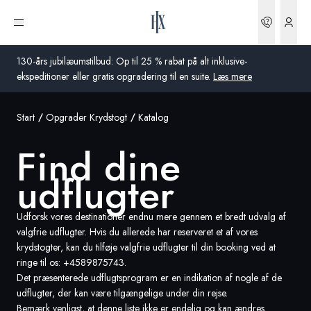
Bookin
Åbn menu
130-års jubilæumstilbud: Op til 25 % rabat på alt inklusive-
ekspeditioner eller gratis opgradering til en suite.
Læs mere
Start
Opgrader Krydstogt
Katalog
Global
Find dine
Australien
udflugter
Storbritannien
USA
Udforsk vores destinationer endnu mere gennem et bredt udvalg af
valgfrie udflugter. Hvis du allerede har reserveret et af vores
Tyskland
krydstogter, kan du tilføje valgfrie udflugter til din booking ved at
ringe til os:
+4589875743
.
Det præsenterede udflugtsprogram er en indikation af nogle af de
Schweiz
udflugter, der kan være tilgængelige under din rejse.
Danmark
Bemærk venligst, at denne liste ikke er endelig og kan ændres.
Frankrig