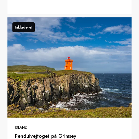
Inkluderet
ISLAND
Pendulvejtoget på Grímsey