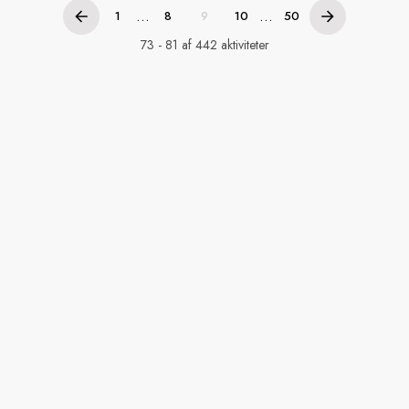
...
...
1
8
9
10
50
73 - 81 af 442 aktiviteter