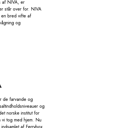
s af NIVA, er
er står over for. NIVA
 en bred vifte af
ervågning og
A
er de farvande og
saltindholdsniveauer og
t norske institut for
m vi tog med hjem. Nu
 indsamlet af Ferrybox