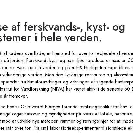
se af ferskvands-, kyst- og
temer i hele verden.
f jordens overflade, er hjemsted for over to tredjedele af verde
liv på jorden. Ferskvand, kyst- og havmiljøer producerer næsten 50
portere varer rundt i verden og giver HX Hurtigruten Expeditions m
 vidunderlige verden. Men den livsvigtige ressource og økosystemet
 spænder fra klimaforandringer og virkningen af stigende havtemper
Institut for Vandforskning (NIVA) har været aktivt i de seneste 60 å
e år fremover.
d base i Oslo været Norges førende forskningsinstitut for hav-
tlige organisationer og myndigheder på tværs af lokale, nationale 
tet mod at udvikle nye metoder, rammer og retningslinjer for at imø
 står over for. Fra små laboratorieeksperimenter til storstilede e