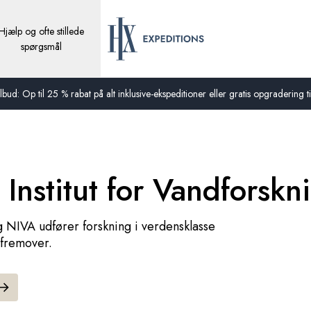
Hjælp og ofte stillede
spørgsmål
bud: Op til 25 % rabat på alt inklusive-ekspeditioner eller gratis opgradering til
Institut for Vandforskn
g NIVA udfører forskning i verdensklasse
 fremover.