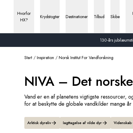
Hvorfor
Krydstogter
Destinationer
Tilbud
Skibe
HX?
130-års jubilæumstil
Start
Inspiration
Norsk Institut For Vandforskning
NIVA – Det norske 
Vand er en af planetens vigtigste ressourcer, o
for at beskytte de globale vandkilder mange år
Arktisk dyreliv
Iagttagelse af vilde dyr
Videnskab