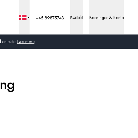
Kontakt
Bookinger & Konto
+45 89875743
 en suite.
Læs mere
Global
Australien
ing
Storbritannien
USA
Tyskland
Schweiz