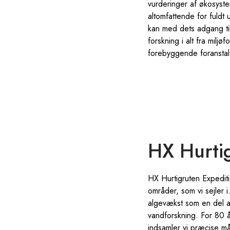
vurderinger af økosyste
altomfattende for fuldt 
kan med dets adgang til 
forskning i alt fra milj
forebyggende foranstal
HX Hurti
HX Hurtigruten Expedit
områder, som vi sejler 
algevækst som en del af
vandforskning. For 80 
indsamler vi præcise må