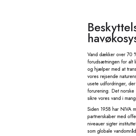
Beskyttel
havøkosys
Vand dækker over 70 % a
forudsætningen for alt 
og hjælper med at trans
vores rejsende naturens
usete udfordringer, der
forurening. Det norske 
sikre vores vand i mang
Siden 1958 har NIVA me
partnerskaber med offen
niveauer sigter institut
som globale vandområder