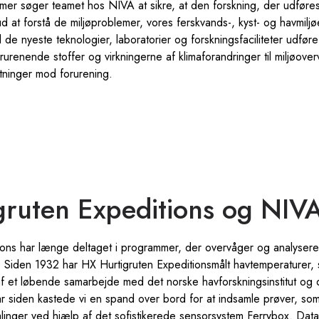
mer søger teamet hos NIVA at sikre, at den forskning, der udføre
ud at forstå de miljøproblemer, vores ferskvands-, kyst- og havmiljø
de nyeste teknologier, laboratorier og forskningsfaciliteter udføre
øforurenende stoffer og virkningerne af klimaforandringer til miljøov
tninger mod forurening.
gruten Expeditions og NIV
ions har længe deltaget i programmer, der overvåger og analyser
i. Siden 1932 har HX Hurtigruten Expeditionsmålt havtemperaturer, 
 et løbende samarbejde med det norske havforskningsinstitut og de
år siden kastede vi en spand over bord for at indsamle prøver, so
linger ved hjælp af det sofistikerede sensorsystem Ferrybox. Data