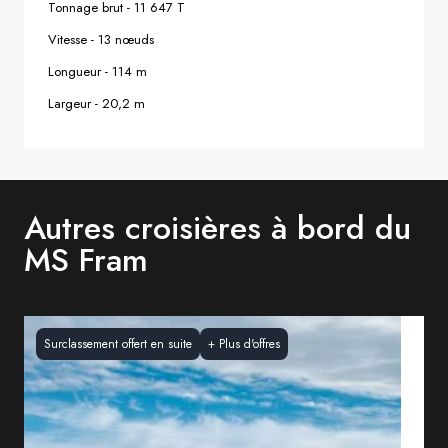
Tonnage brut
-
11 647 T
Vitesse
-
13 nœuds
Longueur
-
114 m
Largeur
-
20,2 m
Autres croisières à bord du
MS Fram
Surclassement offert en suite
+
Plus d'offres