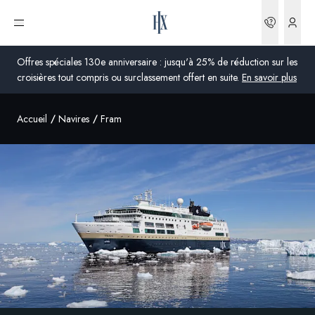
Réserva
Ouvrir le menu
Offres spéciales 130e anniversaire : jusqu'à 25% de réduction sur les
croisières tout compris ou surclassement offert en suite.
En savoir plus
Accueil
Navires
Fram
Global
Australie
Royaume-Uni
États-Unis
Allemagne
Suisse
France
France