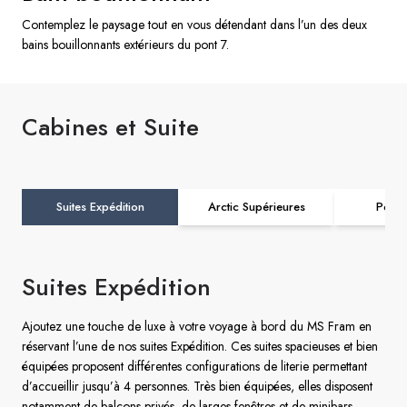
Contemplez le paysage tout en vous détendant dans l’un des deux
bains bouillonnants extérieurs du pont 7.
Cabines et Suite
Suites Expédition
Arctic Supérieures
Polar
Suites Expédition
Ajoutez une touche de luxe à votre voyage à bord du MS Fram en
réservant l’une de nos suites Expédition. Ces suites spacieuses et bien
équipées proposent différentes configurations de literie permettant
d’accueillir jusqu’à 4 personnes. Très bien équipées, elles disposent
notamment de balcons privés, de larges fenêtres et de minibars