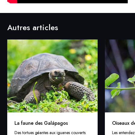
Autres articles
La faune des Galápagos
Oiseaux d
Des tortues géantes aux iguanes couverts
Les entendez