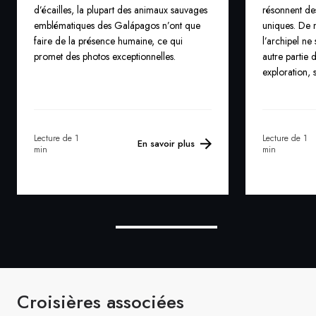
d’écailles, la plupart des animaux sauvages
résonnent de
emblématiques des Galápagos n’ont que
uniques. De 
faire de la présence humaine, ce qui
l’archipel ne
promet des photos exceptionnelles.
autre partie
exploration, 
ces espèces u
aurez la poss
variété et la
Lecture de 1
Lecture de 1
En savoir plus
min
min
Croisières associées