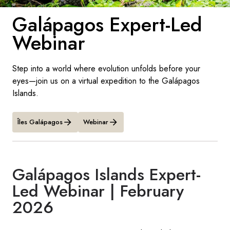
Galápagos Expert-Led
Suède
Webinar
Danemark
Step into a world where evolution unfolds before your
Norvège
eyes—join us on a virtual expedition to the Galápagos
Islands.
Îles Galápagos
Webinar
Galápagos Islands Expert-
Led Webinar | February
2026