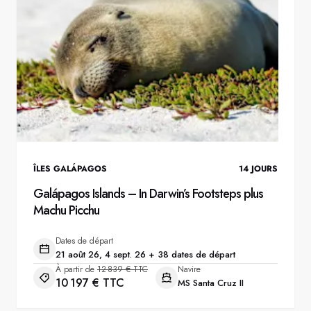
ÎLES GALÁPAGOS
14
JOURS
Galápagos Islands – In Darwin’s Footsteps plus
Machu Picchu
Dates de départ
21 août 26, 4 sept. 26 + 38 dates de départ
À partir de
12 839 € TTC
Navire
10 197 € TTC
MS Santa Cruz II