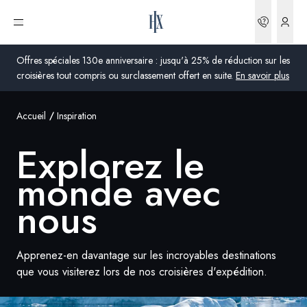
Réserva
Ouvrir le menu
Offres spéciales 130e anniversaire : jusqu'à 25% de réduction sur les
croisières tout compris ou surclassement offert en suite.
En savoir plus
Accueil
Inspiration
Global
Explorez le
Australie
monde avec
Royaume-Uni
nous
États-Unis
Allemagne
Apprenez-en davantage sur les incroyables destinations
que vous visiterez lors de nos croisières d'expédition.
Suisse
France
France