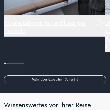
Private Balkone mit erstklassiger
D
Aussicht
o
B
T
Mehr über Expedition Suites
Wissenswertes vor Ihrer Reise