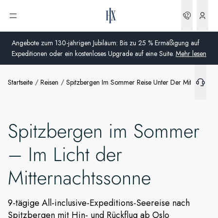
Buchun
Menü öffnen
Angebote zum 130-jährigen Jubiläum: Bis zu 25 % Ermäßigung auf
Expeditionen oder ein kostenloses Upgrade auf eine Suite.
Mehr lesen
Startseite
Reisen
Spitzbergen Im Sommer Reise Unter Der Mitternachts
Global
Australien
Spitzbergen im Sommer
Vereinigtes Königreich (England, Schottland, Wales
und Nordirland)
– Im Licht der
USA
Mitternachtssonne
Deutschland
9-tägige All-inclusive-Expeditions-Seereise nach
Schweiz
Spitzbergen mit Hin- und Rückflug ab Oslo
Deutschland