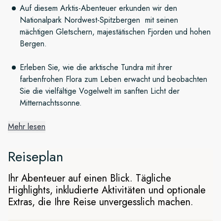
Auf diesem Arktis-Abenteuer erkunden wir den
Nationalpark Nordwest-Spitzbergen mit seinen
mächtigen Gletschern, majestätischen Fjorden und hohen
Bergen.
Erleben Sie, wie die arktische Tundra mit ihrer
farbenfrohen Flora zum Leben erwacht und beobachten
Sie die vielfältige Vogelwelt im sanften Licht der
Mitternachtssonne.
Mehr lesen
Die Arktis in voller Blüte
Reiseplan
Das Abenteuer beginnt in Oslo, von wo aus es per Flugzeug
nach Longyearbyen geht. Auf See entdecken Sie dann eine
Ihr Abenteuer auf einen Blick. Tägliche
völlig neue Facette der Arktis. Auf der Reise im Westen
Highlights, inkludierte Aktivitäten und optionale
Spitzbergens und im Nordwest-Spitzbergen-Nationalpark
Extras, die Ihre Reise unvergesslich machen.
erleben Sie eine zerklüftete Landschaft mit ruhigen Fjorden,
grüner Tundra, blühenden Wildblumen und einer bunten