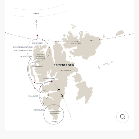
Tierwelt.
Land der Wildtiere
In den langen Tagen im Licht der Mitternachtssonne halten
wir Ausschau nach Krabbentauchern, Küstenseeschwalben,
Polarfüchsen, Spitzbergen-Rentieren, Walrossen und
anderen Tieren. Mit etwas Glück erspähen wir sogar
Eisbären. In der Walsaison suchen wir den Horizont nach
diesen majestätischen Meeressäugern ab. Im Sommer
steigen die Chancen, dass wir jenseits des 80. Breitengrads
nach Norden vorstechen können.
Im Einklang mit AECO
HX ist ein stolzes Mitglied der Association of Arctic
Expedition Cruise Operators (AECO). Um die empfindliche