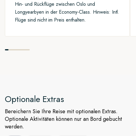
werden jede Gelegenheit nutzen, um die kleinen
Hin- und Rückflüge zwischen Oslo und
An jedem einzelnen Tag erwarten Sie spannende Abenteuer.
Expeditionsboote zu Wasser zu lassen, um an Land
Longyearbyen in der Economy-Class. Hinweis: Intl.
Von Anlandungen bis hin zu Kajak-Touren – seien Sie auf
Wanderungen oder Bootsfahrten zu majestätischen
Flüge sind nicht im Preis enthalten.
alles vorbereitet, denn Ihr Kapitän und die Expeditionsleitung
Gletschern zu unternehmen.
entscheiden je nach aktuellen Bedingungen über die besten
Anlandestellen und Unternehmungen.
Optionale Extras
Bereichern Sie Ihre Reise mit optionalen Extras.
Optionale Aktivitäten können nur an Bord gebucht
werden.