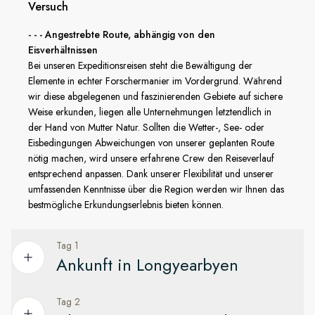
Umwelt, die wir erforschen, zu schützen, befolgen wir
Versuch
sorgfältig die AECO-Standards für verfügbare Anlandeplätze
- - - Angestrebte Route, abhängig von den
und sichere Abstände zu Wildtieren, während wir Ihnen
Eisverhältnissen
gleichzeitig ein unvergessliches Expeditionserlebnis bieten.
Bei unseren Expeditionsreisen steht die Bewältigung der
Elemente in echter Forschermanier im Vordergrund. Während
wir diese abgelegenen und faszinierenden Gebiete auf sichere
Weise erkunden, liegen alle Unternehmungen letztendlich in
der Hand von Mutter Natur. Sollten die Wetter-, See- oder
Eisbedingungen Abweichungen von unserer geplanten Route
nötig machen, wird unsere erfahrene Crew den Reiseverlauf
entsprechend anpassen. Dank unserer Flexibilität und unserer
umfassenden Kenntnisse über die Region werden wir Ihnen das
bestmögliche Erkundungserlebnis bieten können.
Tag 1
Ankunft in Longyearbyen
Tag 2
Von Oslo aus in die nördlichste Stadt der Welt