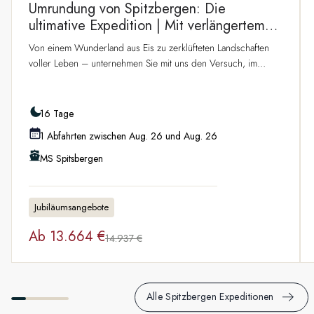
Umrundung von Spitzbergen: Die
ultimative Expedition | Mit verlängertem
Aufenthalt in Longyearbyen
Von einem Wunderland aus Eis zu zerklüfteten Landschaften
voller Leben – unternehmen Sie mit uns den Versuch, im
arktischen Sommer den gesamten Spitzbergen-Archipel zu
umrunden. Wenn Sie sich über den 80. Breitengrad hinaus
und östlich um Nordaustlandet herumwagen, durchqueren Sie
16 Tage
mehrere Tage lang dramatische Fjorde, vorbei an glitzernden
1 Abfahrten zwischen Aug. 26 und Aug. 26
Gletschern und steilen Bergen im Archipel. Entdecken Sie
den Nordwest-Spitzbergen-Nationalpark, erkunden Sie die
MS Spitsbergen
ständig wechselnde Eiskante und halten Sie Ausschau nach der
arktischen Tierwelt, darunter Wale, Rentiere und der scheue
Eisbär. Verbringen Sie zwei Tage in Longyearbyen, der
Jubiläumsangebote
Hauptstadt Spitzbergens, bevor Ihre Seereise losgeht. Ein
ganzer Tag ist für betreute Aktivitäten vorgesehen.
Ab
13.664 €
14.937 €
Alle Spitzbergen Expeditionen