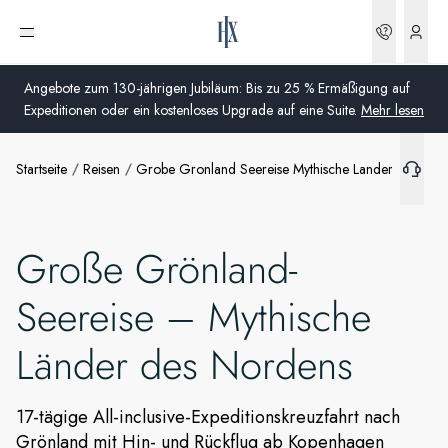
Buchun
Menü öffnen
Im Preis inbegriffen
Angebote zum 130-jährigen Jubiläum: Bis zu 25 % Ermäßigung auf
Expeditionen oder ein kostenloses Upgrade auf eine Suite.
Mehr lesen
Extras
Startseite
Reisen
Grobe Gronland Seereise Mythische Lander Des No
Global
Schiffe
Australien
Angebote
Große Grönland-
Vereinigtes Königreich (England, Schottland, Wales
und Nordirland)
Seereise – Mythische
Weitere Informationen
USA
Länder des Nordens
Deutschland
17-tägige All-inclusive-Expeditionskreuzfahrt nach
Schweiz
Grönland mit Hin- und Rückflug ab Kopenhagen
Deutschland