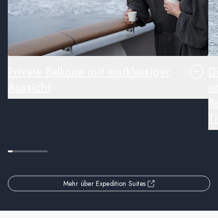
Private Balkone mit erstklassiger
D
Aussicht
o
B
T
Mehr über Expedition Suites