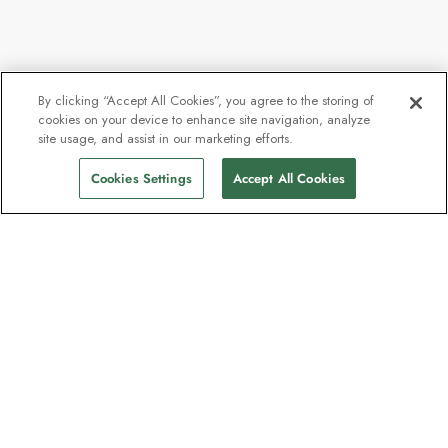
By clicking “Accept All Cookies”, you agree to the storing of
cookies on your device to enhance site navigation, analyze
Ab
12.965 €
site usage, and assist in our marketing efforts.
Abfahrten finden
10.956 €
p.P
Cookies Settings
Accept All Cookies
Unser Newsletter - Beliebt bei
Entdeckern
Eine Million Abonnenten - Informationen
zu Reiseführern, Angeboten und Live-
Webinaren mit Expeditionsexperten