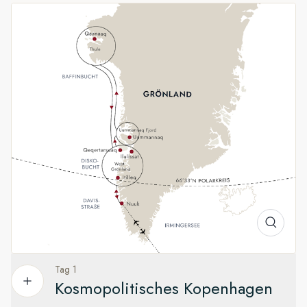
Gezeitengletschern wie dem Sermeq Kujalleq, dem
gigantischen Gletscher an der Spitze des UNESCO-
geschützten Ilulissat-Eisfjords.Halten Sie dabei auch
Ausschau nach Walen.
Die Region Thule in der Arktis
Die Bewohner dieser Region des hohen Nordens, die der
Legende nach unter der Bezeichnung Thule bekannt sind,
führen selbst für arktische Verhältnisse ein isoliertes Dasein
an Orten, die seit Jahrhunderten als die nördlichsten
Gemeinden unseres Planeten gelten. Machen Sie sich
gefasst auf die in der Arktis herrschenden Bedingungen, an
die Kälte angepasste Wildtiere, eiskalte Gewässer und den
kühlsten Sommer auf Erden.
Tag 1
Im Einklang mit AECO
Kosmopolitisches Kopenhagen