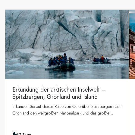
Erkundung der arktischen Inselwelt –
Spitzbergen, Grönland und Island
Erkunden Sie auf dieser Reise von Oslo über Spitzbergen nach
Grönland den weltgrößten Nationalpark und das größte
Fjordsystem unseres Planeten. Durchstreifen Sie in wahrer
Entdeckermanier atemberaubende Landschaften und eine
faszinierende Natur, wenn wir auf unserer flexiblen Reiseroute
17 Tage