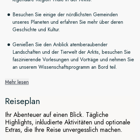
Besuchen Sie einige der nördlichsten Gemeinden
unseres Planeten und erfahren Sie mehr über deren
Geschichte und Kultur.
Genießen Sie den Anblick atemberaubender
Landschaften und der Tierwelt der Arktis, besuchen Sie
faszinierende Vorlesungen und Vorträge und nehmen Sie
an unserem Wissenschaftsprogramm an Bord teil.
Mehr lesen
Die eisigen Gewässer der
Diskobucht
Reiseplan
Wir machen uns von Nuuk aus entlang der rauen und
Ihr Abenteuer auf einen Blick. Tägliche
atemberaubenden Küste Westgrönlands auf den Weg in
Highlights, inkludierte Aktivitäten und optionale
Richtung Norden. Bewundern Sie während unserer Fahrt
Extras, die Ihre Reise unvergesslich machen.
entlang der Diskobucht riesige Eisberge, gekalbt von