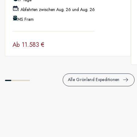
das Beste aus den jeweiligen Gegebenheiten machen. Freuen
1 Abfahrten zwischen Aug. 26 und Aug. 26
Sie sich auf die Teilnahme an Vorträgen, Forschungsprojekten
und Präsentationen.
MS Fram
Ab
11.583 €
Alle Grönland Expeditionen