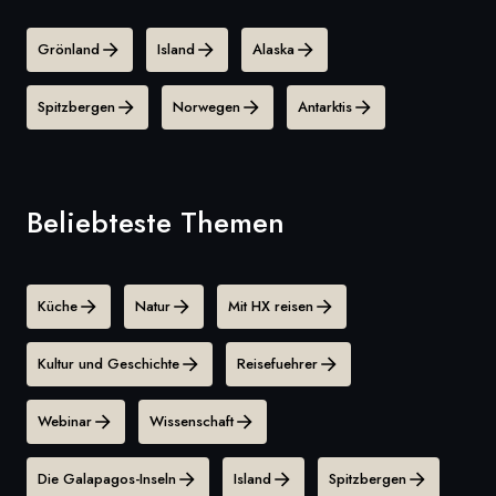
Grönland
Island
Alaska
Spitzbergen
Norwegen
Antarktis
Beliebteste Themen
Küche
Natur
Mit HX reisen
Kultur und Geschichte
Reisefuehrer
Webinar
Wissenschaft
Die Galapagos-Inseln
Island
Spitzbergen