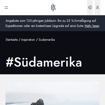
Buchun
Menü öffnen
Angebote zum 130-jährigen Jubiläum: Bis zu 25 % Ermäßigung auf
Expeditionen oder ein kostenloses Upgrade auf eine Suite.
Mehr lesen
Startseite
Inspiration
Sudamerika
Global
Australien
#
Südamerika
Vereinigtes Königreich (England, Schottland, Wales
und Nordirland)
USA
Deutschland
Schweiz
Deutschland