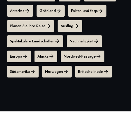
Antarktis
Grönland
Fakten und faqs
Planen Sie Ihre Reise
Ausflug
Spektakuläre Landschaften
Nachhaltigkeit
Europa
Alaska
Nordwest-Passage
Südamerika
Norwegen
Britische Inseln