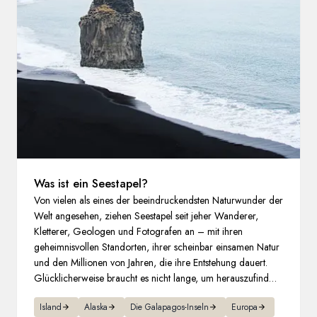
Frankreich
Schweden
Dänemark
Norwegen
Was ist ein Seestapel?
Von vielen als eines der beeindruckendsten Naturwunder der
Welt angesehen, ziehen Seestapel seit jeher Wanderer,
Kletterer, Geologen und Fotografen an – mit ihren
geheimnisvollen Standorten, ihrer scheinbar einsamen Natur
und den Millionen von Jahren, die ihre Entstehung dauert.
Glücklicherweise braucht es nicht lange, um herauszufinden,
wo man sie sehen kann und wie ein Seestapel entsteht.
Island
Alaska
Die Galapagos-Inseln
Europa