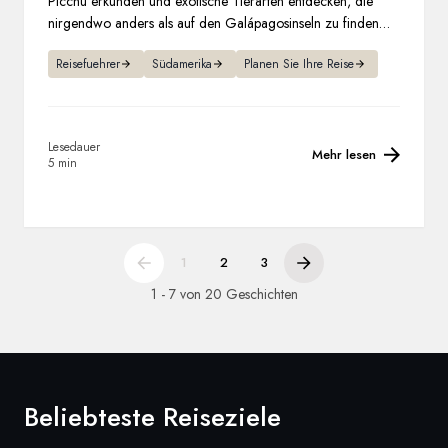
Picchu erkunden und exotische Tierarten entdecken, die
nirgendwo anders als auf den Galápagosinseln zu finden
sind.
Reisefuehrer
Südamerika
Planen Sie Ihre Reise
Lesedauer
Mehr lesen
5 min
1
2
3
1 - 7 von 20 Geschichten
Beliebteste Reiseziele