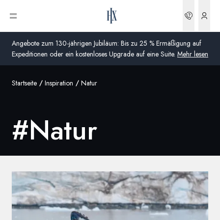
Buchun
Menü öffnen
Angebote zum 130-jährigen Jubiläum: Bis zu 25 % Ermäßigung auf
Expeditionen oder ein kostenloses Upgrade auf eine Suite.
Mehr lesen
Startseite
Inspiration
Natur
Global
Australien
#
Natur
Vereinigtes Königreich (England, Schottland, Wales
und Nordirland)
USA
Deutschland
Schweiz
Deutschland