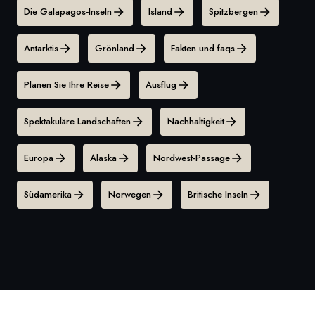
Die Galapagos-Inseln
Island
Spitzbergen
Antarktis
Grönland
Fakten und faqs
Planen Sie Ihre Reise
Ausflug
Spektakuläre Landschaften
Nachhaltigkeit
Europa
Alaska
Nordwest-Passage
Südamerika
Norwegen
Britische Inseln