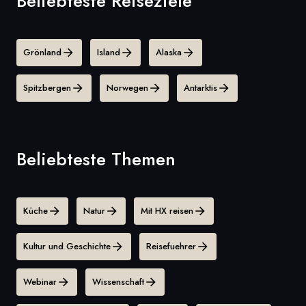
Beliebteste Reiseziele
Grönland
Island
Alaska
Spitzbergen
Norwegen
Antarktis
Beliebteste Themen
Küche
Natur
Mit HX reisen
Kultur und Geschichte
Reisefuehrer
Webinar
Wissenschaft