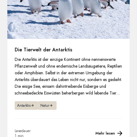
Die Tierwelt der Antarktis
Die Antarktis ist der einzige Kontinent ohne nennenswerte
Pflanzenwelt und ohne endemische Landsäugetiere, Reptilien
oder Amphibien. Selbst in der extremen Umgebung der
Antarktis überdauert das Leben nicht nur, sondern es gedeiht.
Die eisige See, einsam dahintreibende Eisberge und
schneebedeckte Eiswüsten beherbergen wild lebende Tiere,
die jeden, der sie besucht, zugleich überraschen und
Antarktis
Natur
bezaubern.
Lesedauer
Mehr lesen
1 min