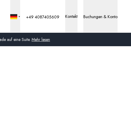
Kontakt
Buchungen & Konto
+49 4087405609
de auf eine Suite.
Mehr lesen
Global
Australien
Vereinigtes Königreich
(England, Schottland,
Wales und Nordirland)
USA
Deutschland