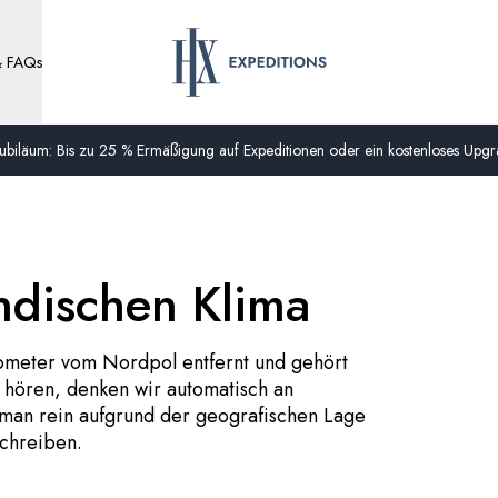
& FAQs
biläum: Bis zu 25 % Ermäßigung auf Expeditionen oder ein kostenloses Upgra
ndischen Klima
ilometer vom Nordpol entfernt und gehört
s hören, denken wir automatisch an
nn man rein aufgrund der geografischen Lage
schreiben.