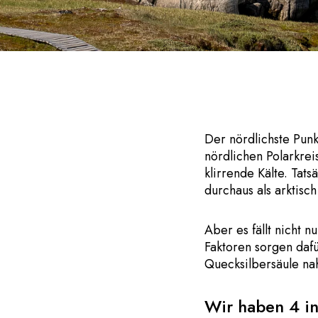
Der nördlichste Pun
nördlichen Polarkrei
klirrende Kälte. Tat
durchaus als arktisc
Aber es fällt nicht n
Faktoren sorgen dafür
Quecksilbersäule na
Wir haben 4 in