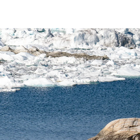
Schweiz
Frankreich
Schweden
Dänemark
Norwegen