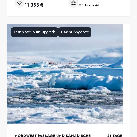
11.355 €
MS Fram
+1
Kostenloses Suite-Upgrade
+
Mehr Angebote
NORDWEST-PASSAGE UND KANADISCHE
21
TAGE