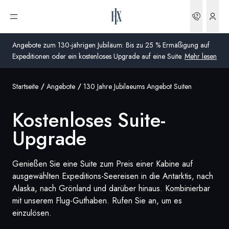
Kostenloses Upgrade auf eine Suite Antarktis Kreuzfahrt | HX Expeditions DE
Buchun
Menü öffnen
Angebote zum 130-jährigen Jubiläum: Bis zu 25 % Ermäßigung auf
Expeditionen oder ein kostenloses Upgrade auf eine Suite.
Mehr lesen
Startseite
Angebote
130 Jahre Jubilaeums Angebot Suiten
Global
Kostenloses Suite-
Australien
Upgrade
Vereinigtes Königreich (England, Schottland, Wales
und Nordirland)
Genießen Sie eine Suite zum Preis einer Kabine auf
USA
ausgewählten Expeditions-Seereisen in die Antarktis, nach
Alaska, nach Grönland und darüber hinaus. Kombinierbar
Deutschland
mit unserem Flug-Guthaben. Rufen Sie an, um es
einzulösen.
Schweiz
Deutschland