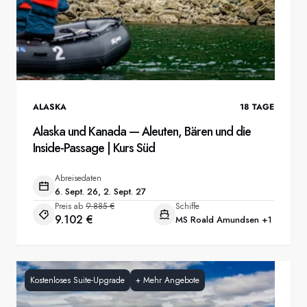
ALASKA
18
TAGE
Alaska und Kanada — Aleuten, Bären und die
Inside-Passage | Kurs Süd
Abreisedaten
6. Sept. 26, 2. Sept. 27
Preis ab
9.885 €
Schiffe
9.102 €
MS Roald Amundsen
+1
Kostenloses Suite-Upgrade
+
Mehr Angebote