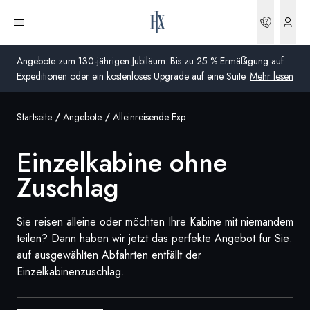
Einzelkabine ohne Zuschlag | HX Expeditions DE
Buchun
Menü öffnen
Angebote zum 130-jährigen Jubiläum: Bis zu 25 % Ermäßigung auf
Expeditionen oder ein kostenloses Upgrade auf eine Suite.
Mehr lesen
Startseite
Angebote
Alleinreisende Exp
Global
Einzelkabine ohne
Australien
Zuschlag
Vereinigtes Königreich (England, Schottland, Wales
und Nordirland)
Sie reisen alleine oder möchten Ihre Kabine mit niemandem
USA
teilen? Dann haben wir jetzt das perfekte Angebot für Sie:
auf ausgewählten Abfahrten entfällt der
Deutschland
Einzelkabinenzuschlag.
Schweiz
Deutschland