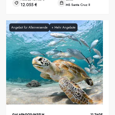
12.055 €
MS Santa Cruz II
Angebot für Alleinreisende
+
Mehr Angebote
GALAPAGOS-INSELN
11
TAGE