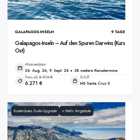
GALAPAGOS-INSELN
9
TAGE
Galapagos-Inseln – Auf den Spuren Darwins (Kurs
Ost)
Abreisedaten
26. Aug. 26, 9. Sept. 26 + 38 weitere Reisetermine
Preis ab
8.913 €
Schiff
6.271 €
MS Santa Cruz II
Kostenloses Suite-Upgrade
+
Mehr Angebote