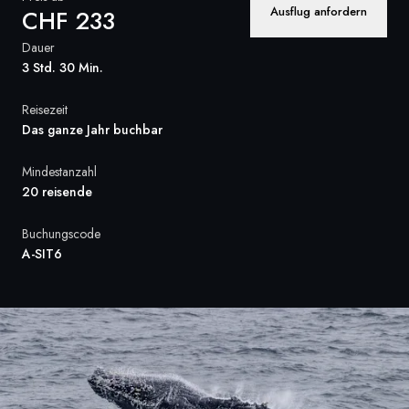
Ausflug anfordern
CHF 233
Frankreich
Dauer
Schweden
3 Std. 30 Min.
Dänemark
Reisezeit
Das ganze Jahr buchbar
Norwegen
Mindestanzahl
20 reisende
Buchungscode
A-SIT6