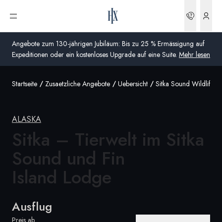
Buchun
Menü öffnen
Angebote zum 130-jährigen Jubiläum: Bis zu 25 % Ermässigung auf
Expeditionen oder ein kostenloses Upgrade auf eine Suite.
Mehr lesen
Startseite
Zusaetzliche Angebote
Uebersicht
Sitka Sound Wildlife F
Global
Australien
ALASKA
Vereinigtes Königreich (England, Schottland, Wales
Sitka – Tierwelt im Sitka
und Nordirland)
Sound und Fin
USA
Island Lodge
Deutschland
Ausflug
Schweiz
Schweiz
Preis ab