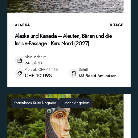
ALASKA
18
TAGE
Alaska und Kanada – Aleuten, Bären und die
Inside-Passage | Kurs Nord (2027)
Abreisedatum
24. Juli 27
Preis ab
CHF 11’456
Schiff
CHF 10’098
MS Roald Amundsen
Kostenloses Suite-Upgrade
+
Mehr Angebote