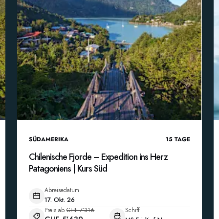
SÜDAMERIKA
15
TAGE
Chilenische Fjorde – Expedition ins Herz
Patagoniens | Kurs Süd
Abreisedatum
17. Okt. 26
Preis ab
CHF 7’316
Schiff