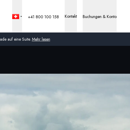
Kontakt
Buchungen & Konto
+41 800 100 158
de auf eine Suite.
Mehr lesen
Global
Australien
Vereinigtes Königreich
(England, Schottland,
Wales und Nordirland)
USA
Deutschland