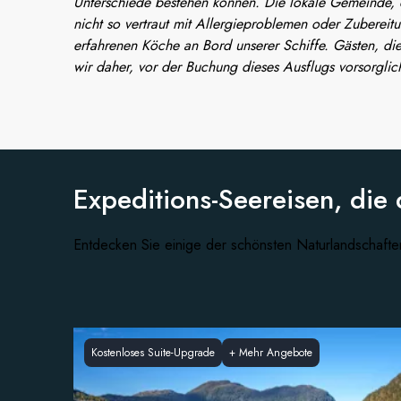
Unterschiede bestehen können. Die lokale Gemeinde, di
nicht so vertraut mit Allergieproblemen oder Zubereit
erfahrenen Köche an Bord unserer Schiffe. Gästen, die
wir daher, vor der Buchung dieses Ausflugs vorsorglic
Expeditions-Seereisen, die 
Entdecken Sie einige der schönsten Naturlandschafte
Kostenloses Suite-Upgrade
+
Mehr Angebote