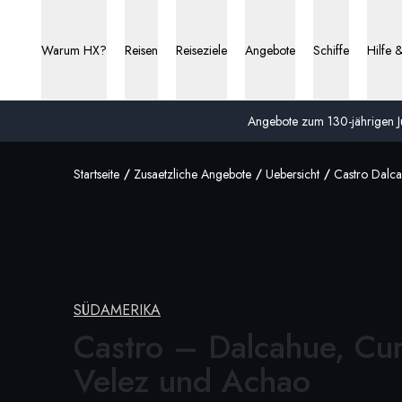
Warum HX?
Reisen
Reiseziele
Angebote
Schiffe
Hilfe 
Angebote zum 130-jährigen Ju
Startseite
Zusaetzliche Angebote
Uebersicht
Castro Dalc
SÜDAMERIKA
Castro – Dalcahue, Cu
Velez
und Achao