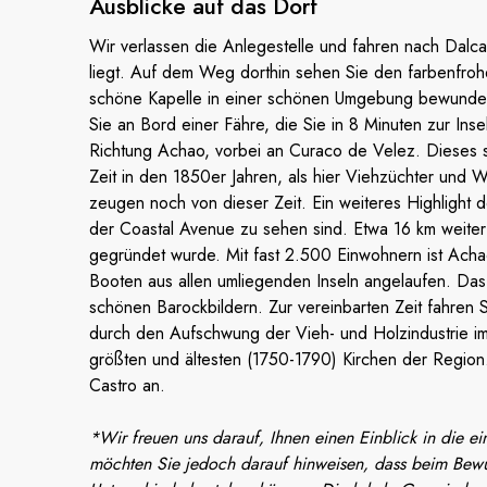
Ausblicke auf
das Dorf
Wir verlassen die Anlegestelle und fahren nach Dalc
liegt. Auf dem Weg dorthin sehen Sie den farbenfrohe
schöne Kapelle in einer schönen Umgebung bewunde
Sie an Bord einer Fähre, die Sie in 8 Minuten zur Ins
Richtung Achao, vorbei an Curaco de Velez. Dieses s
Zeit in den 1850er Jahren, als hier Viehzüchter und 
zeugen noch von dieser Zeit. Ein weiteres Highlight 
der Coastal Avenue zu sehen sind. Etwa 16 km weiter 
gegründet wurde. Mit fast 2.500 Einwohnern ist Acha
Booten aus allen umliegenden Inseln angelaufen. Das H
schönen Barockbildern. Zur vereinbarten Zeit fahren S
durch den Aufschwung der Vieh- und Holzindustrie im 
größten und ältesten (1750-1790) Kirchen der Region.
Castro an.
*Wir freuen uns darauf, Ihnen einen Einblick in die e
möchten Sie jedoch darauf hinweisen, dass beim Bewus