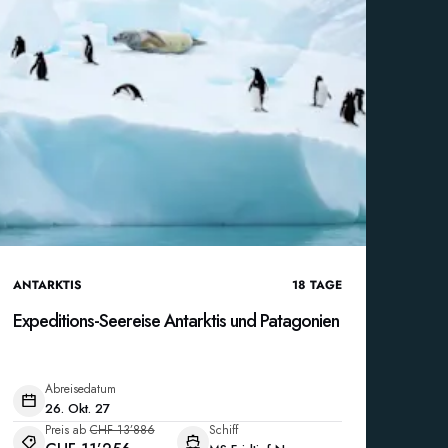
ANTARKTIS
18
TAGE
Expeditions-Seereise Antarktis und Patagonien
Abreisedatum
26. Okt. 27
Preis ab
CHF 13’886
Schiff