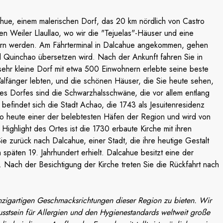
ahue, einem malerischen Dorf, das 20 km nördlich von Castro
n Weiler Llaullao, wo wir die "Tejuelas"-Häuser und eine
rn werden. Am Fährterminal in Dalcahue angekommen, gehen
el Quinchao übersetzen wird. Nach der Ankunft fahren Sie in
ehr kleine Dorf mit etwa 500 Einwohnern erlebte seine beste
Walfänger lebten, und die schönen Häuser, die Sie heute sehen,
des Dorfes sind die Schwarzhalsschwäne, die vor allem entlang
befindet sich die Stadt Achao, die 1743 als Jesuitenresidenz
o heute einer der belebtesten Häfen der Region und wird von
ighlight des Ortes ist die 1730 erbaute Kirche mit ihren
ie zurück nach Dalcahue, einer Stadt, die ihre heutige Gestalt
späten 19. Jahrhundert erhielt. Dalcahue besitzt eine der
 Nach der Besichtigung der Kirche treten Sie die Rückfahrt nach
inzigartigen Geschmacksrichtungen dieser Region zu bieten. Wir
stsein für Allergien und den Hygienestandards weltweit große