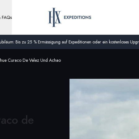
& FAQs
biläum: Bis zu 25 % Ermässigung auf Expeditionen oder ein kostenloses Upgra
ahue Curaco De Velez Und Achao
raco de