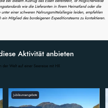
e bei diesem Ausflug das Essen bereitstellt, ist möglicherweise
ungsstandards wie die Lieferanten in Ihrem Heimatland oder die
 unter einer schweren Nahrungsmittelallergie leiden, empfehlen
h ein Mitglied des bordeigenen Expeditionsteams zu kontaktieren.
diese
Aktivität anbieten
n der Welt auf einer Seereise mit HX
Jubiläumsangebote