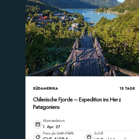
SÜDAMERIKA
15
TAGE
Chilenische Fjorde – Expedition ins Herz
Patagoniens
Abreisedatum
1. Apr. 27
Preis ab
CHF 7’570
Schiff