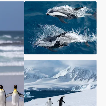
Schweiz
Frankreich
Schweden
Dänemark
Norwegen