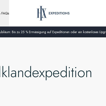
& FAQs
biläum: Bis zu 25 % Ermässigung auf Expeditionen oder ein kostenloses Upgra
alklandexpedition