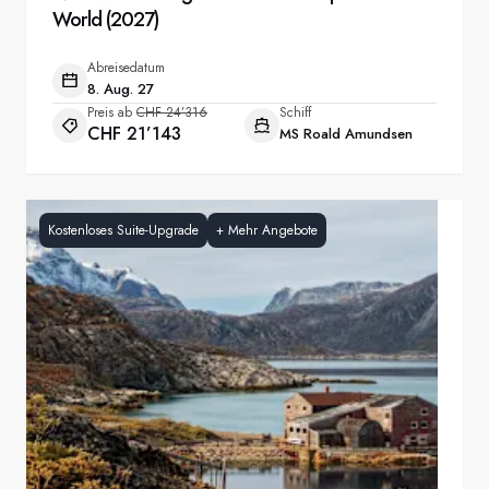
World (2027)
Abreisedatum
8. Aug. 27
Preis ab
CHF 24’316
Schiff
CHF 21’143
MS Roald Amundsen
Kostenloses Suite-Upgrade
+
Mehr Angebote