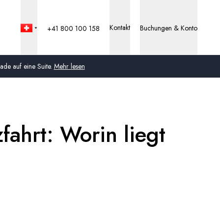
Kontakt
Buchungen & Konto
+41 800 100 158
de auf eine Suite.
Mehr lesen
Global
Australien
fahrt: Worin liegt
Vereinigtes Königreich
(England, Schottland,
Wales und Nordirland)
USA
Deutschland