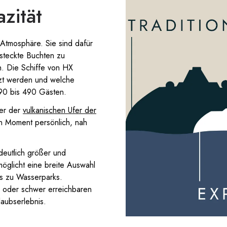
zität
r Atmosphäre. Sie sind dafür
steckte Buchten zu
. Die Schiffe von HX
tzt werden und welche
n 90 bis 490 Gästen.
er der
vulkanischen Ufer der
en Moment persönlich, nah
deutlich größer und
öglicht eine breite Auswahl
is zu Wasserparks.
n oder schwer erreichbaren
laubserlebnis.