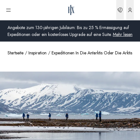
Buchun
Menü öffnen
Angebote zum 130-jährigen Jubiläum: Bis zu 25 % Ermässigung auf
Expeditionen oder ein kostenloses Upgrade auf eine Suite.
Mehr lesen
Startseite
Inspiration
Expeditionen In Die Antarktis Oder Die Arktis
Global
Australien
Vereinigtes Königreich (England, Schottland, Wales
und Nordirland)
USA
Deutschland
Schweiz
Schweiz