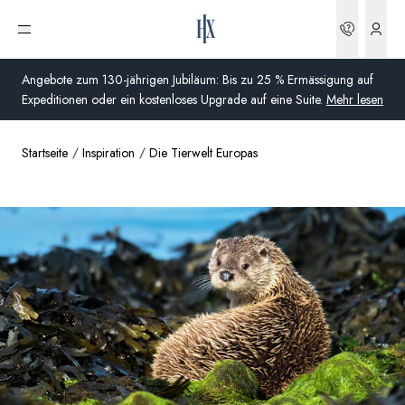
Buchun
Menü öffnen
Angebote zum 130-jährigen Jubiläum: Bis zu 25 % Ermässigung auf
Expeditionen oder ein kostenloses Upgrade auf eine Suite.
Mehr lesen
Startseite
Inspiration
Die Tierwelt Europas
Global
Australien
Vereinigtes Königreich (England, Schottland, Wales
und Nordirland)
USA
Deutschland
Schweiz
Schweiz