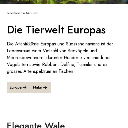
Frankreich
Lesedauer 4 Minuten
Schweden
Die Tierwelt Europas
Dänemark
Die Atlantikküste Europas und Südskandinaviens ist der
Norwegen
Lebensraum einer Vielzahl von Seevögeln und
Meeresbewohnern, darunter Hunderte verschiedener
Vogelarten sowie Robben, Delfine, Tümmler und ein
grosses Artenspektrum an Fischen.
Europa
Natur
Elegante Wale