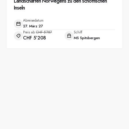
Landschaften Norwegens zu den schottischen
Inseln
Abreisedatum
27. März 27
Preis ab
CHF 5’787
Schiff
CHF 5’208
MS Spitsbergen