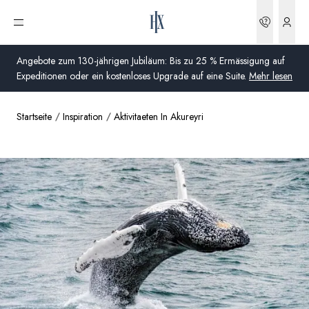
Buchun
Menü öffnen
Angebote zum 130-jährigen Jubiläum: Bis zu 25 % Ermässigung auf
Expeditionen oder ein kostenloses Upgrade auf eine Suite.
Mehr lesen
Startseite
Inspiration
Aktivitaeten In Akureyri
Global
Australien
Vereinigtes Königreich (England, Schottland, Wales
und Nordirland)
USA
Deutschland
Schweiz
Schweiz