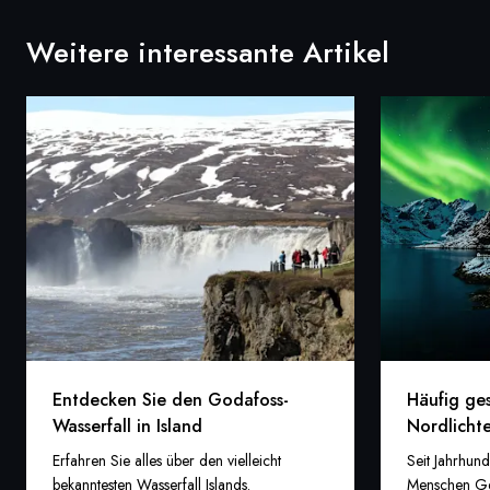
Weitere interessante Artikel
Entdecken Sie den Godafoss-
Häufig ges
Wasserfall in Island
Nordlicht
Erfahren Sie alles über den vielleicht
Seit Jahrhund
bekanntesten Wasserfall Islands.
Menschen Ge