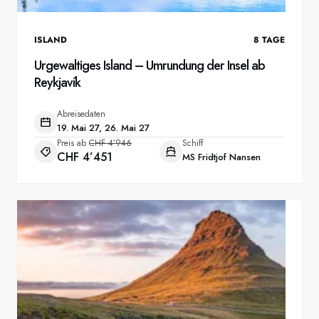
ISLAND
8
TAGE
Urgewaltiges Island – Umrundung der Insel ab
Reykjavík
Abreisedaten
19. Mai 27, 26. Mai 27
Preis ab
CHF 4’946
Schiff
CHF 4’451
MS Fridtjof Nansen