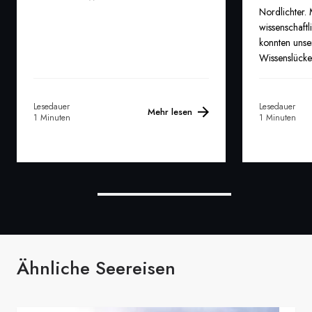
Nordlichter.
wissenschaf
konnten unse
Wissenslücke
Geschichten
füllen.
Lesedauer
Lesedauer
Mehr lesen
1 Minuten
1 Minuten
Ähnliche Seereisen