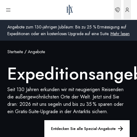
Buchun
Menü öffnen
Angebote zum 130-jährigen Jubiläum: Bis zu 25 % Ermässigung auf
Expeditionen oder ein kostenloses Upgrade auf eine Suite.
Mehr lesen
Startseite
Angebote
Global
Expeditionsange
Australien
Vereinigtes Königreich (England, Schottland, Wales
und Nordirland)
Seit 130 Jahren erkunden wir mit neugierigen Reisenden
die außergewöhnlichsten Orte der Welt. Jetzt sind Sie
USA
dran: 2026 mit uns segeln und bis zu 35 % sparen oder
ein Gratis-Suite-Upgrade in der Antarktis sichern.
Deutschland
Entdecken Sie alle Spezial-Angebote
Schweiz
Schweiz