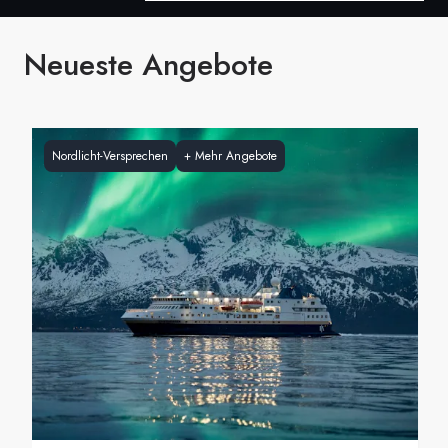
Frankreich
Neueste Angebote
Schweden
Dänemark
Nordlicht-Versprechen
+
Mehr Angebote
Norwegen