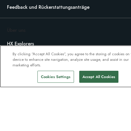
Feedback und Rückerstattungsanträge
Über uns
HX Explorers
Expeditionssuiten
By clicking “Accept All Cookies”, you agree to the storing of cookies on
device to enhance site navigation, analyze site usage, and assist in our
Nachhaltigkeit
marketing efforts.
Investoren
Cookies Settings
Accept All Cookies
Karriere
Presse
Portal für Reisebüros