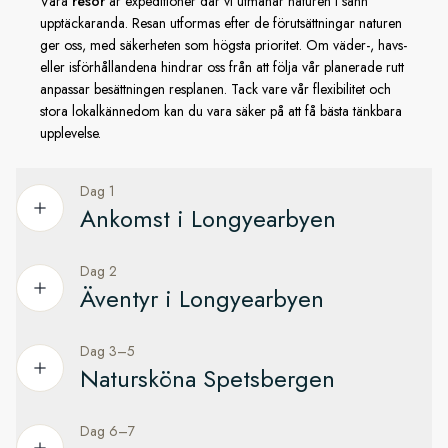
Våra
resor
är expeditioner där vi utmanar naturen i sann
upptäckaranda. Resan utformas efter de förutsättningar naturen
ger oss, med säkerheten som högsta prioritet. Om väder-, havs-
eller isförhållandena hindrar oss från att följa vår planerade rutt
anpassar besättningen resplanen. Tack vare vår flexibilitet och
stora lokalkännedom kan du vara säker på att få bästa tänkbara
upplevelse.
Dag 1
Ankomst i Longyearbyen
Dag 2
Från Oslo till staden vid världens ände
Äventyr i Longyearbyen
Efter flygresan från Oslo börjar resan med en övernattning i
världens nordligaste stad, Longyearbyen.
Dag 3–5
Utforska den här färgstarka staden långt upp i Arktis
Natursköna Spetsbergen
Longyearbyen är en färgstark pionjärstad där snöskotrarna är
Efter frukost är det dags att utforska Longyearbyen. Staden
fler än antalet invånarna och en unik plats vid porten till den
är perfekt att utforska till fots. Ta en promenad på
arktiska vildmarken. Om du har tid kan du ge dig ut och ta en
Dag 6–7
Ett landskap med spektakulär skönhet
huvudgatan, där du kan få syn svalbardsrenar som lugnt