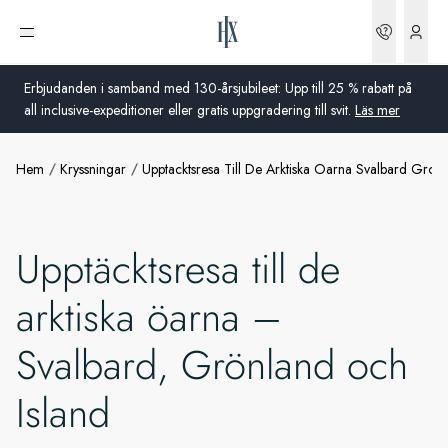
Boknin
Öppna meny
Vad ingår?
Erbjudanden i samband med 130-årsjubileet: Upp till 25 % rabatt på
all inclusive-expeditioner eller gratis uppgradering till svit.
Läs mer
Extras
Hem
Kryssningar
Upptacktsresa Till De Arktiska Oarna Svalbard Gronl
Global
Fartyg
Australien
Mer information
Upptäcktsresa till de
Storbritannien
arktiska öarna –
USA
Svalbard, Grönland och
Tyskland
Island
Schweiz
Sverige
Frankrike