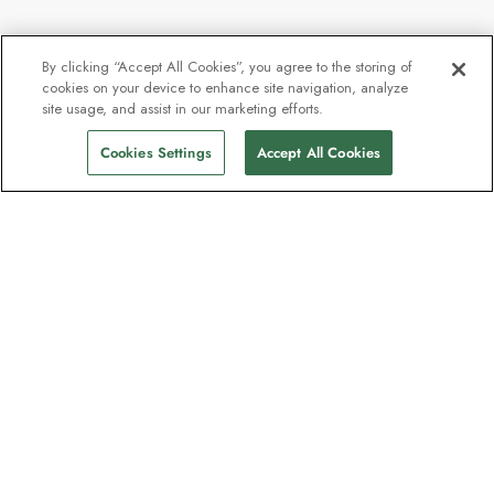
By clicking “Accept All Cookies”, you agree to the storing of
cookies on your device to enhance site navigation, analyze
site usage, and assist in our marketing efforts.
Ring för tillgänglighet
Hitta seglingar
Cookies Settings
Accept All Cookies
Nyhetsbrevet som utforskare
älskar
Gå med i en miljon prenumeranter –
registrera dig för destinationsguider,
erbjudanden och live webbinarier med
expeditionsexperter