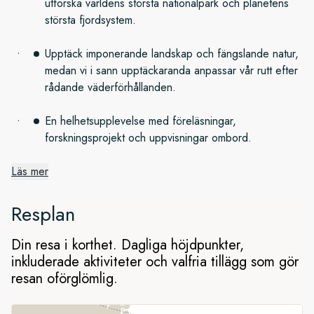
utforska världens största nationalpark och planetens
största fjordsystem.
Upptäck imponerande landskap och fängslande natur,
medan vi i sann upptäckaranda anpassar vår rutt efter
rådande väderförhållanden.
En helhetsupplevelse med föreläsningar,
forskningsprojekt och uppvisningar ombord.
Läs mer
Från Svalbard till Grönland
Resplan
Vi kastar loss i Longyearbyen och börjar med att utforska de
vackra fjordarna och glaciärerna på huvudön Spetsbergen.
Din resa i korthet. Dagliga höjdpunkter,
Därefter beger vi oss till Grönland för att utforska nordöstra
inkluderade aktiviteter och valfria tillägg som gör
Grönlands nationalpark. Det här är ett
resan oförglömlig.
970 000 kvadratkilometer stort naturreservat på landets
östkust. Den folktomma regionen är hemvist åt många av