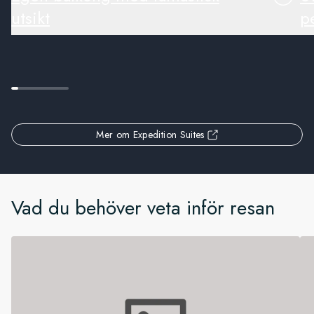
utsikt
pe
Mer om Expedition Suites
Vad du behöver veta inför resan