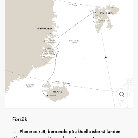
Arktis klassiska djur, och med lite tur kan du få se både
myskoxar och isbjörnar.
Från Grönland till Island
Längre söderut ligger Scoresbysund, ett enormt system av
fjordar och glaciärer som breder ut sig över
62 000 kvadratkilometer. Upplev majestätiska fjordlandskap,
lämningar av historiska platser och Arktis djurliv, och
eventuellt får du göra ett besök i ett av världens mest
avlägsna samhällen innan vi sätter kurs mot Island.
Försök
- - - Planerad rutt, beroende på aktuella isförhållanden