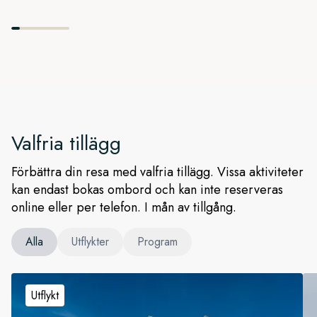
Eftersom detta är en expeditionskryssning tar kaptenen och
expeditionsteamet med oss till de mest gynnsamma platserna
utifrån de dagliga förhållandena. Vår målsättning är att hinna
med så många landstigningar, utflykter med småbåtar,
naturvandringar, kajakturer och möjligheter att se djur som
möjligt.
Valfria tillägg
Förbättra din resa med valfria tillägg. Vissa aktiviteter
kan endast bokas ombord och kan inte reserveras
online eller per telefon. I mån av tillgång.
Alla
Utflykter
Program
Utflykt