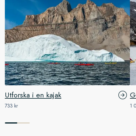
Utforska i en kajak
G
733 kr
1 