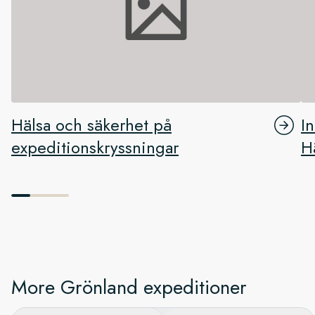
Hälsa och säkerhet på
I
expeditionskryssningar
H
More Grönland expeditioner