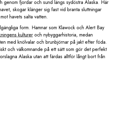
ch genom fjordar och sund längs sydöstra Alaska. Här
avet, skogar klänger sig fast vid branta sluttningar
 mot havets salta vatten.
tillgängliga form. Hamnar som Klawock och Alert Bay
ningens kulturer
och nybyggarhistoria, medan
ten med knölvalar och brunbjörnar på jakt efter föda.
iskt och välkomnande på ett sätt som gör det perfekt
torslagna Alaska utan att färdas alltför långt bort från