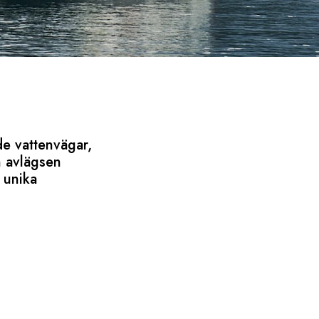
de vattenvägar,
n avlägsen
 unika