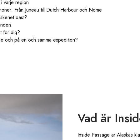
 i varje region
tioner: Från Juneau till Dutch Harbour och Nome
rskenet bäst?
anden
t för dig?
e och på en och samma expedition?
Vad är Insi
Inside Passage är Alaskas kla