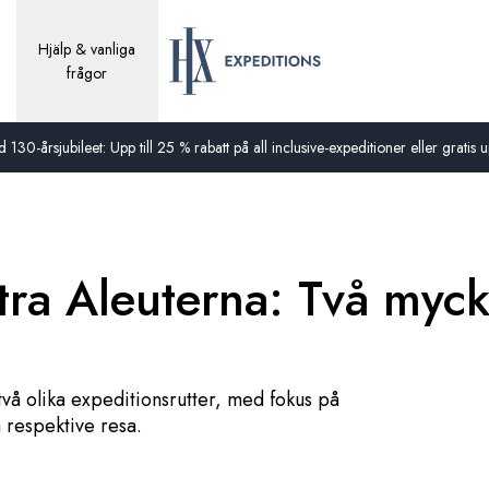
Hjälp & vanliga
frågor
0-årsjubileet: Upp till 25 % rabatt på all inclusive-expeditioner eller gratis up
tra Aleuterna: Två mycke
två olika expeditionsrutter, med fokus på
å respektive resa.