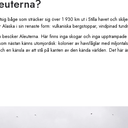
leuterna?
sig båge som sträcker sig över 1 930 km ut i Stilla havet och skilj
Alaska i sin renaste form: vulkaniska bergstoppar, vindpinad tundra 
 besöker Aleuterna. Här finns inga skogar och inga upptrampade st
som nästan känns utomjordisk: kolonier av havsfåglar med miljontals
ch en känsla av att stå på kanten av den kända världen. Det här ä