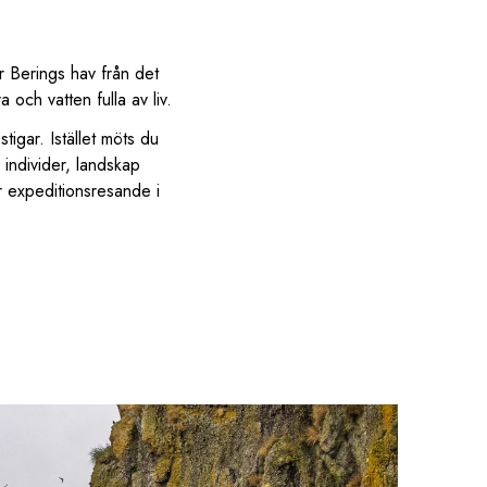
er Berings hav från det
och vatten fulla av liv.
igar. Istället möts du
 individer, landskap
r expeditionsresande i