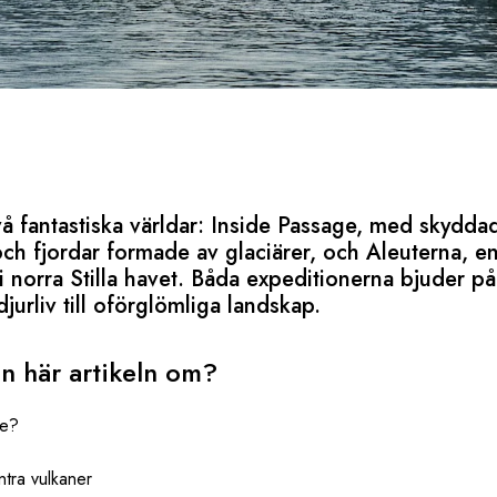
vå fantastiska världar: Inside Passage, med skydda
och fjordar formade av glaciärer, och Aleuterna, e
i norra Stilla havet. Båda expeditionerna bjuder på
djurliv till oförglömliga landskap.
n här artikeln om?
ge?
ntra vulkaner