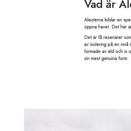
Vad är A
Aleuterna bildar en spet
öppna havet. Det här är 
Det är få resenärer som
av isolering på en nivå 
formade av eld och is o
sin mest genuina form.