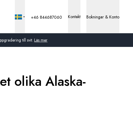
Kontakt
Bokningar & Konto
+46 844687060
pgradering till svit.
Läs mer
Global
Australien
t olika Alaska-
Storbritannien
USA
Tyskland
Schweiz