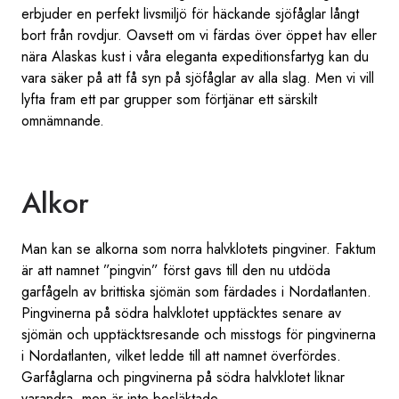
erbjuder en perfekt livsmiljö för häckande sjöfåglar långt
bort från rovdjur. Oavsett om vi färdas över öppet hav eller
nära Alaskas kust i våra eleganta expeditionsfartyg kan du
vara säker på att få syn på sjöfåglar av alla slag. Men vi vill
lyfta fram ett par grupper som förtjänar ett särskilt
omnämnande.
Alkor
Man kan se alkorna som norra halvklotets pingviner. Faktum
är att namnet ”pingvin” först gavs till den nu utdöda
garfågeln av brittiska sjömän som färdades i Nordatlanten.
Pingvinerna på södra halvklotet upptäcktes senare av
sjömän och upptäcktsresande och misstogs för pingvinerna
i Nordatlanten, vilket ledde till att namnet överfördes.
Garfåglarna och pingvinerna på södra halvklotet liknar
varandra, men är inte besläktade.