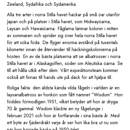
Zeeland, Sydafrika och Sydamerika.
Alla tre arter i norra Stilla havet häckar på små öar utanför
Japan och på platser i Stilla havet, som Midwayöarna,
Laysan och Hawaiiöarna. Fåglarna lämnar kolonin i mitten
av sommaren och sprider sig över hela norra Stilla havet
för att söka föda. De flyger enorma avstånd på tusentals
kilometer innan de återvänder till häckningskolonierna på
hösten. En av de bästa platserna att se albatrosser i norra
Stilla havet är i Alaskagolfen, söder om Aleutiska öarna. Se
till att hålla utkik efter dem. Vårt expeditionsteam kommer
också att finnas till hands ute på däck för att hjälpa till.
Roliga fakta: den äldsta kända vilda fågeln i världen är en
laysanalbatross av honkön som fått namnet ”Wisdom”. Hon
föddes förmodligen 1951, vilket betyder att hon är dryga
70 år gammal. Wisdom kläckte en ny fågelunge i
februari 2021 och hon är fortfarande i sina bästa år. Med
ett byte av fjäderdräkt varje år ser hon lika bra ut nu som
när hon började häcka på 1950-talet.