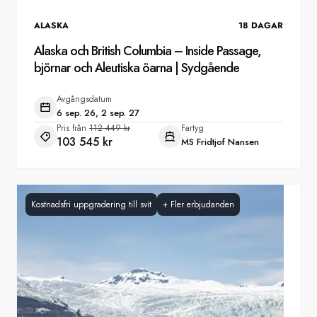
ALASKA
18
DAGAR
Alaska och British Columbia – Inside Passage,
björnar och Aleutiska öarna | Sydgående
Avgångsdatum
6 sep. 26, 2 sep. 27
Pris från
112 449 kr
Fartyg
103 545 kr
MS Fridtjof Nansen
Kostnadsfri uppgradering till svit
+
Fler erbjudanden