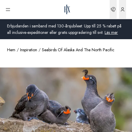
Boknin
Öppna meny
Erbjudanden i samband med 130-årsjubileet: Upp till 25 % rabatt på
all inclusive-expeditioner eller gratis uppgradering till svit.
Läs mer
Hem
Inspiration
Seabirds Of Alaska And The North Pacific
Global
Australien
Storbritannien
USA
Tyskland
Schweiz
Sverige
Frankrike