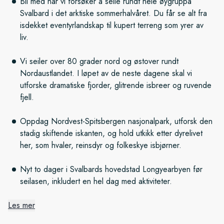
Bli med når vi forsøker å seile rundt hele øygruppa
Svalbard i det arktiske sommerhalvåret. Du får se alt fra
isdekket eventyrlandskap til kupert terreng som yrer av
liv.
Vi seiler over 80 grader nord og østover rundt
Nordaustlandet. I løpet av de neste dagene skal vi
utforske dramatiske fjorder, glitrende isbreer og ruvende
fjell.
Oppdag Nordvest-Spitsbergen nasjonalpark, utforsk den
stadig skiftende iskanten, og hold utkikk etter dyrelivet
her, som hvaler, reinsdyr og folkeskye isbjørner.
Nyt to dager i Svalbards hovedstad Longyearbyen før
seilasen, inkludert en hel dag med aktiviteter.
Les mer
Vill natur og utemmede landskap