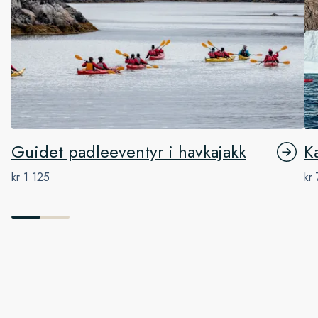
Guidet padleeventyr i havkajakk
K
kr 1 125
kr