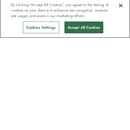
By clicking “Accept All Cookies”, you agree to the storing of
cookies on your device to enhance site navigation, analyze
Fra
kr 172 276
site usage, and assist in our marketing efforts.
Finn seilinger
kr 157 600
pp
Cookies Settings
Accept All Cookies
Nyhetsbrevet som
oppdagelsesreisende elsker
Gjør som én million abonnenter – registrer
deg for destinasjonsguider, tilbud og live
webinarer med ekspedisjonseksperter