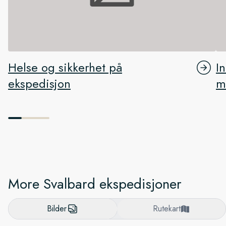
Helse og sikkerhet på
I
ekspedisjon
m
More Svalbard ekspedisjoner
Bilder
Rutekart