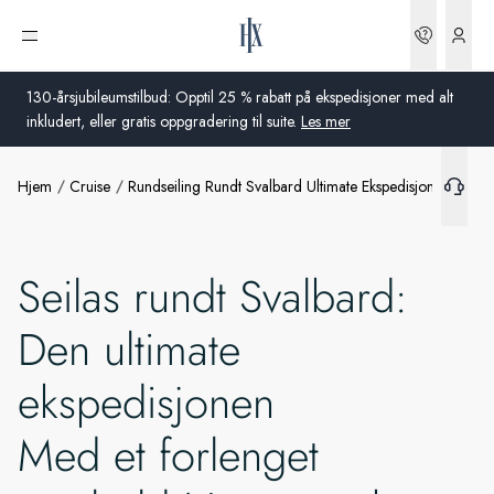
Bestilli
Åpne meny
130-årsjubileumstilbud: Opptil 25 % rabatt på ekspedisjoner med alt
inkludert, eller gratis oppgradering til suite.
Les mer
Hjem
Cruise
Rundseiling Rundt Svalbard Ultimate Ekspedisjonen Utvi
Global
Australia
Seilas rundt Svalbard:
Storbritannia
Den ultimate
USA
ekspedisjonen
Tyskland
Med et forlenget
Sveits
Norge
Frankrike