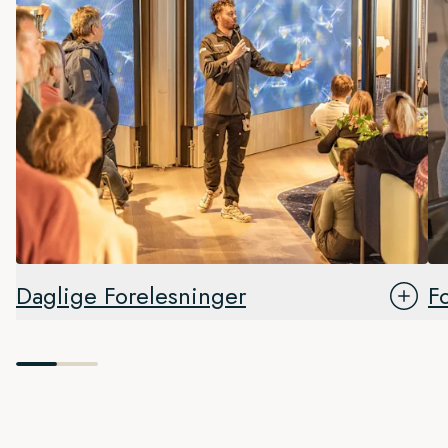
Daglige Forelesninger
F