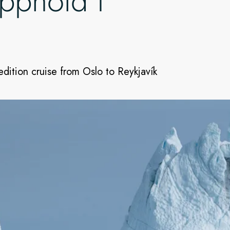
pphold i
dition cruise from Oslo to Reykjavík