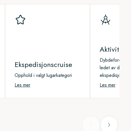
Aktivitet
Dybdeforelesni
Ekspedisjonscruise
ledet av det ku
Opphold i valgt lugarkategori
ekspedisjonstea
Les mer
Les mer