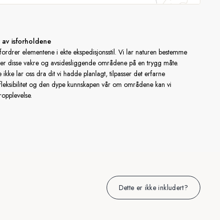
r av isforholdene
tfordrer elementene i ekte ekspedisjonsstil. Vi lar naturen bestemme
rsker disse vakre og avsidesliggende områdene på en trygg måte.
 ikke lar oss dra dit vi hadde planlagt, tilpasser det erfarne
fleksibilitet og den dype kunnskapen vår om områdene kan vi
eropplevelse.
Dette er ikke inkludert?