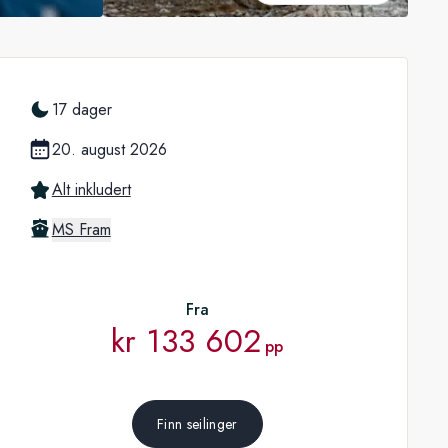
17 dager
20. august 2026
Alt inkludert
MS Fram
Fra
kr 133 602
pp
Finn seilinger