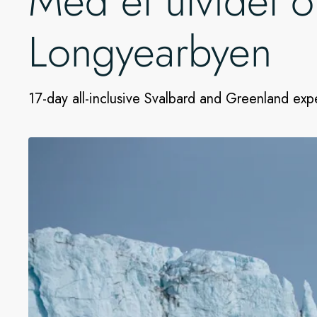
Med et utvidet o
Longyearbyen
17-day all-inclusive Svalbard and Greenland expe