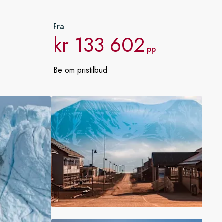
Frankrike
Fra
Sverige
kr 133 602
pp
Danmark
Be om pristilbud
Norge