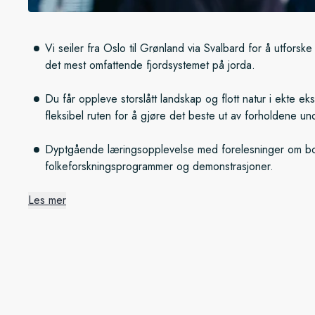
Vi seiler fra Oslo til Grønland via Svalbard for å utforsk
det mest omfattende fjordsystemet på jorda.
Du får oppleve storslått landskap og flott natur i ekte eks
fleksibel ruten for å gjøre det beste ut av forholdene un
Dyptgående læringsopplevelse med forelesninger om bo
folkeforskningsprogrammer og demonstrasjoner.
Les mer
Fra Svalbard til Grønland
Vi kaster loss fra Longyearbyen, besøker vi først den polare
Ålesund før vi drar til Grønland for å utforske Nordøstgrønl
gigantiske naturreservatet på rundt 972 000 kvadratkilometer
nordøstlige delen av Grønland. Det er få mennesker her, me