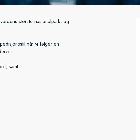
e verdens største nasjonalpark, og
pedisjonsstil når vi følger en
derveis.
rd, samt
 forskningsstasjonen i Ny-
ands Nationalpark. Dette
 ligger i den avsidesliggende,
n desto mer dyreliv. Er du heldig