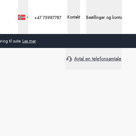
Kontakt
Bestillinger og konto
+47 75987787
ng til suite.
Les mer
Avtal en telefonsamtale
Global
Australia
Storbritannia
USA
Tyskland
Sveits