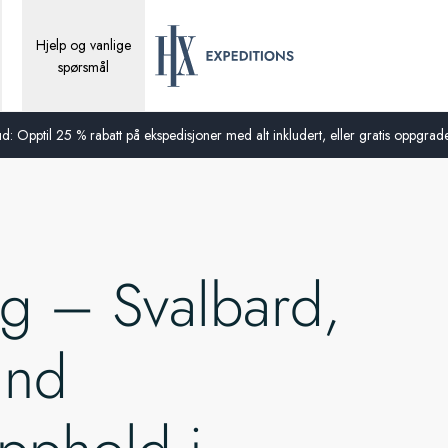
Hjelp og vanlige
spørsmål
d: Opptil 25 % rabatt på ekspedisjoner med alt inkludert, eller gratis oppgraderi
ng – Svalbard,
and