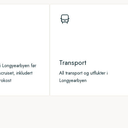
edisjonsteamet hver dag guide
andinger, ekspedisjonsbåtturer,
lig.
Transport
 i Longyearbyen før
cruiset, inkludert
All transport og utflukter i
rokost
Longyearbyen