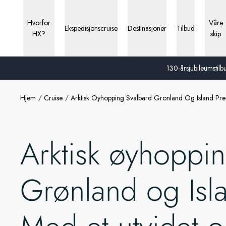
Hvorfor
Våre
Ekspedisjonscruise
Destinasjoner
Tilbud
HX?
skip
130-årsjubileumstilbu
Hjem
Cruise
Arktisk Oyhopping Svalbard Gronland Og Island Pre
Arktisk øyhoppi
Grønland og Isl