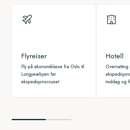
Siden dette er et ekspedisjonscruise, vil kapteinen og eksp
oss til de beste stedene. Vi forsøker å få til så mange kystl
naturvandringer, kajakkturer og dyrelivsobservasjoner som mu
Flyreiser
Hotell
Fly på økonomiklasse fra Oslo til
Overnatting
Longyearbyen før
ekspedisjons
ekspedisjonscruiset
middag og f