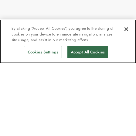
By clicking “Accept All Cookies”, you agree to the storing of
cookies on your device to enhance site navigation, analyze
site usage, and assist in our marketing efforts.
Cookies Settings
Accept All Cookies
Nyhetsbrevet som
oppdagelsesreisende elsker
Gjør som én million abonnenter – registrer
deg for destinasjonsguider, tilbud og live
webinarer med ekspedisjonseksperter