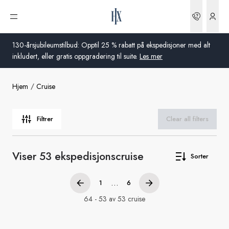
Bestilli
Åpne meny
130-årsjubileumstilbud: Opptil 25 % rabatt på ekspedisjoner med alt
inkludert, eller gratis oppgradering til suite.
Les mer
Hjem
Cruise
Global
Australia
Filtrer
Clear all filters
Storbritannia
Viser 53 ekspedisjonscruise
Sorter
USA
Tyskland
...
1
6
64 - 53 av 53 cruise
Sveits
Norge
Frankrike