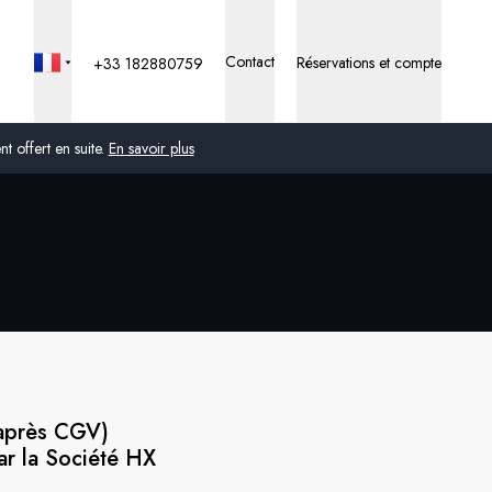
Contact
Réservations et compte
+33 182880759
 offert en suite.
En savoir plus
Global
Australie
Royaume-Uni
États-Unis
Allemagne
-après CGV)
ar la Société HX
Suisse