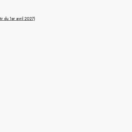
France
ir du 1er avril 2027)
Suède
Danemark
Norvège