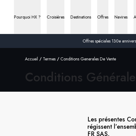
Pourquoi HX ?
Croisières
Destinations
Offres
Navires
A
Offres spéciales 130e anniversa
Accueil
Termes
Conditions Generales De Vente
Conditions Générale
Les présentes Co
régissent l’ensem
FR SAS.