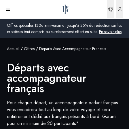
Départs avec accompagnateur français | HX Expeditions FR
Réserva
Ouvrir le menu
Offres spéciales 130e anniversaire : jusqu'à 25% de réduction sur les
croisières tout compris ou surclassement offert en suite.
En savoir plus
Accueil
Offres
Departs Avec Accompagnateur Francais
Global
Départs avec
Australie
accompagnateur
Royaume-Uni
français
États-Unis
Pour chaque départ, un accompagnateur parlant français
Allemagne
vous encadrera tout au long de votre voyage et sera
Suisse
entièrement dédié aux français présents à bord. Garanti
pour un minimum de 20 participants*
France
France