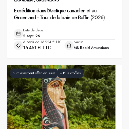
CANADIEN
,
GROENLAND
Expédition dans l’Arctique canadien et au
Groenland - Tour de la baie de Baffin (2026)
Date de départ
2 sept. 26
À partir de
16 924 € TTC
Navire
15 451 € TTC
MS Roald Amundsen
Surclassement offert en suite
+
Plus d'offres