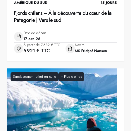
AMÉRIQUE DU SUD
15
JOURS
Fjords chiliens – À la découverte du cœur de la
Patagonie | Vers le sud
Date de départ
17 oct. 26
À partir de
7 682 € TTC
Navire
5 921 € TTC
MS Fridtjof Nansen
Surclassement offert en suite
+
Plus d'offres