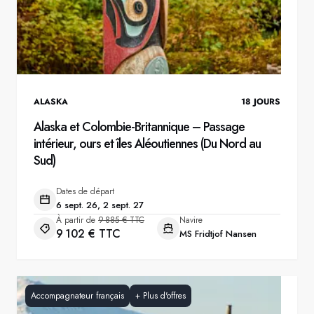
ALASKA
18
JOURS
Alaska et Colombie-Britannique – Passage
intérieur, ours et îles Aléoutiennes (Du Nord au
Sud)
Dates de départ
6 sept. 26, 2 sept. 27
À partir de
9 885 € TTC
Navire
9 102 € TTC
MS Fridtjof Nansen
Accompagnateur français
+
Plus d'offres