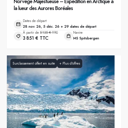
Norvège Majestueuse – Expédition en Arctique à
la lueur des Aurores Boréales
Dates de départ
28 nov. 26, 5 déc. 26 + 29 dates de départ
À partir de
5 135 € TTC
Navire
3 851 € TTC
MS Spitsbergen
Surclassement offert en suite
+
Plus d'offres