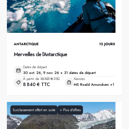
ANTARCTIQUE
12
JOURS
Merveilles de l’Antarctique
Dates de départ
30 oct. 26, 9 nov. 26 + 31 dates de départ
À partir de
10 107 € TTC
Navires
8 840 € TTC
MS Roald Amundsen
+1
Surclassement offert en suite
+
Plus d'offres