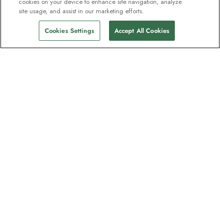
cookies on your device to enhance site navigation, analyze
site usage, and assist in our marketing efforts.
Cookies Settings
Accept All Cookies
La newsletter des explorateurs
Rejoignez un million d'abonnés ! Inscrivez-
vous pour recevoir des guides sur nos
destinations, des offres et participer à des
webinaires en direct avec nos experts en
expéditions