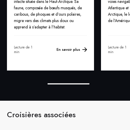
intacte située dans le Haut-Arctique. Sa
voies naviga
faune, composée de bœufs musqués, de
Atlantique et
caribous, de phoques et d’ours polaires,
Arctique, le 
migre vers des climats plus doux ou
de l’Amériqu
apprend à s’adapter à l’habitat.
Lecture de 1
Lecture de 1
En savoir plus
min
min
Croisières associées