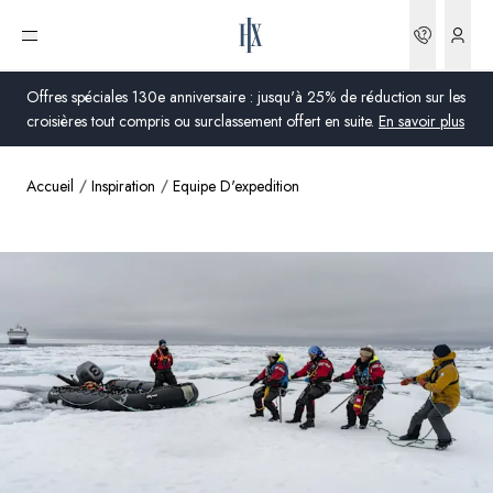
Réserva
Ouvrir le menu
Offres spéciales 130e anniversaire : jusqu'à 25% de réduction sur les
croisières tout compris ou surclassement offert en suite.
En savoir plus
Accueil
Inspiration
Equipe D'expedition
Global
Australie
Royaume-Uni
États-Unis
Allemagne
Suisse
France
France