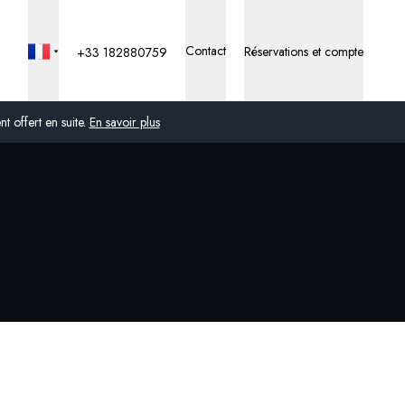
Contact
Réservations et compte
+33 182880759
 offert en suite.
En savoir plus
Global
Australie
Royaume-Uni
États-Unis
Allemagne
Suisse