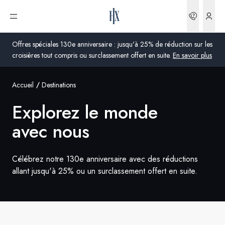
Réserva
Ouvrir le menu
Offres spéciales 130e anniversaire : jusqu'à 25% de réduction sur les
croisières tout compris ou surclassement offert en suite.
En savoir plus
Accueil
Destinations
Global
Explorez le monde
Australie
avec nous
Royaume-Uni
États-Unis
Célébrez notre 130e anniversaire avec des réductions
allant jusqu'à 25% ou un surclassement offert en suite.
Allemagne
Suisse
France
France