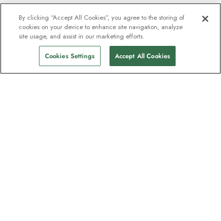
By clicking “Accept All Cookies”, you agree to the storing of
cookies on your device to enhance site navigation, analyze
site usage, and assist in our marketing efforts.
Cookies Settings
Accept All Cookies
La newsletter des explorateurs
Rejoignez un million d'abonnés ! Inscrivez-
vous pour recevoir des guides sur nos
destinations, des offres et participer à des
webinaires en direct avec nos experts en
expéditions