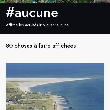
#aucune
Suède
Danemark
Affiche les activités impliquant aucune
Norvège
80 choses à faire affichées