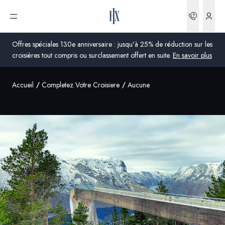
Réserva
Ouvrir le menu
Offres spéciales 130e anniversaire : jusqu'à 25% de réduction sur les
croisières tout compris ou surclassement offert en suite.
En savoir plus
Accueil
Completez Votre Croisiere
Aucune
Global
Australie
Royaume-Uni
États-Unis
Allemagne
Suisse
France
France