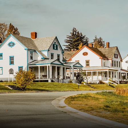
France
Suède
Danemark
Norvège