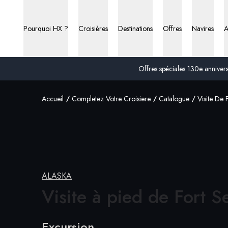
Pourquoi HX ?
Croisières
Destinations
Offres
Navires
A
Offres spéciales 130e anniversa
Accueil
Completez Votre Croisiere
Catalogue
Visite De
ALASKA
Visite à pied de
Fort S
Excursion