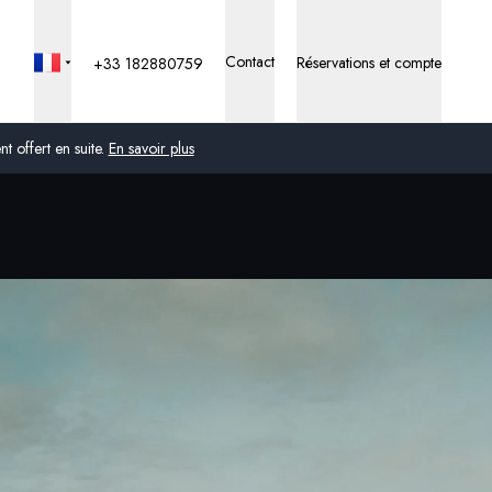
Contact
Réservations et compte
+33 182880759
 offert en suite.
En savoir plus
Global
Australie
Royaume-Uni
États-Unis
Allemagne
Suisse