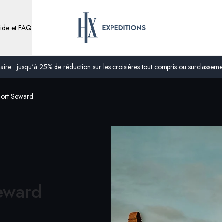
ide et FAQ
ire : jusqu'à 25% de réduction sur les croisières tout compris ou surclassement
 Fort Seward
eward