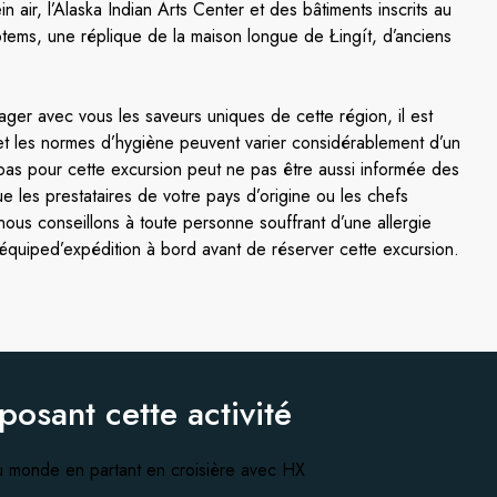
 air, l’Alaska Indian Arts Center et des bâtiments inscrits au
totems, une réplique de la maison longue de Łingít, d’anciens
ger avec vous les saveurs uniques de cette région, il est
s et les normes d’hygiène peuvent varier considérablement d’un
repas pour cette excursion peut ne pas être aussi informée des
 les prestataires de votre pays d’origine ou les chefs
ous conseillons à toute personne souffrant d’une allergie
équiped’expédition à bord avant de réserver cette excursion.
oposant
cette activité
 monde en partant en croisière avec HX