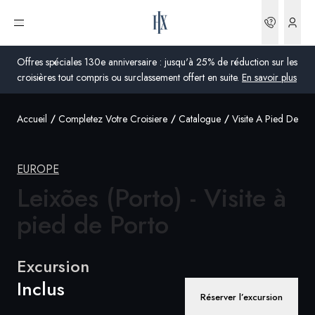
Réserva
Ouvrir le menu
Offres spéciales 130e anniversaire : jusqu'à 25% de réduction sur les
croisières tout compris ou surclassement offert en suite.
En savoir plus
Accueil
Completez Votre Croisiere
Catalogue
Visite A Pied De Po
Global
Australie
EUROPE
Royaume-Uni
Leixões (Porto) - Visite à
pied
de Porto
États-Unis
Allemagne
Excursion
Suisse
Inclus
Réserver l’excursion
France
France