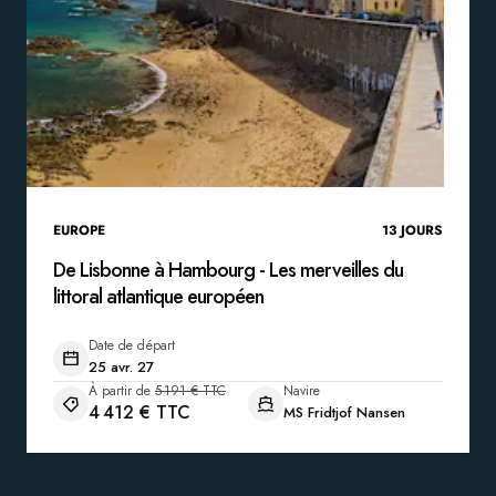
EUROPE
13
JOURS
De Lisbonne à Hambourg - Les merveilles du
littoral atlantique européen
Date de départ
25 avr. 27
À partir de
5 191 € TTC
Navire
4 412 € TTC
MS Fridtjof Nansen