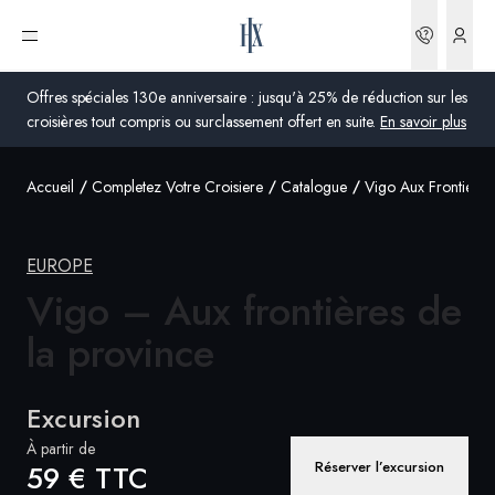
Réserva
Ouvrir le menu
Offres spéciales 130e anniversaire : jusqu'à 25% de réduction sur les
croisières tout compris ou surclassement offert en suite.
En savoir plus
Accueil
Completez Votre Croisiere
Catalogue
Vigo Aux Frontieres
Global
Australie
EUROPE
Royaume-Uni
Vigo – Aux frontières de
la province
États-Unis
Allemagne
Excursion
Suisse
À partir de
Réserver l’excursion
59 € TTC
France
France