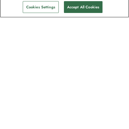
Cookies Settings
Accept All Cookies
La newsletter des explorateurs
Rejoignez un million d'abonnés ! Inscrivez-
vous pour recevoir des guides sur nos
destinations, des offres et participer à des
webinaires en direct avec nos experts en
expéditions