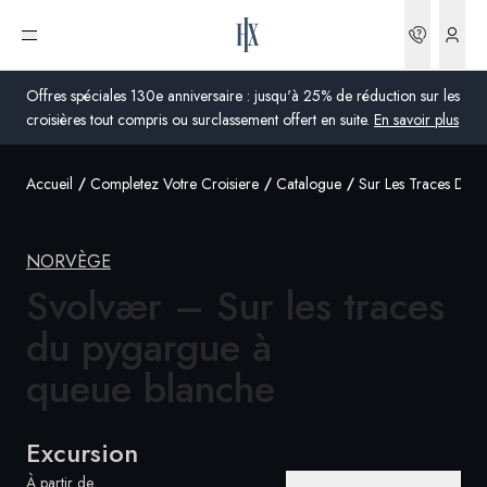
Réserva
Ouvrir le menu
Offres spéciales 130e anniversaire : jusqu'à 25% de réduction sur les
croisières tout compris ou surclassement offert en suite.
En savoir plus
Accueil
Completez Votre Croisiere
Catalogue
Sur Les Traces Du 
Global
Australie
NORVÈGE
Royaume-Uni
Svolvær – Sur les traces
du pygargue à
États-Unis
queue blanche
Allemagne
Suisse
Excursion
France
À partir de
France