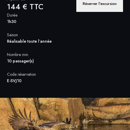
Réserver l’excursion
144 € TTC
Suède
Durée
1h30
Danemark
Saison
Norvège
Réalisable toute l’année
Nombre min.
10 passager(s)
Code réservation
E-SVJ10