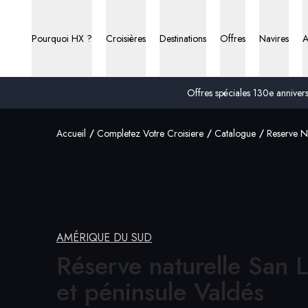
Pourquoi HX ?
Croisières
Destinations
Offres
Navires
A
Offres spéciales 130e anniversa
Accueil
Completez Votre Croisiere
Catalogue
Reserve Na
AMÉRIQUE DU SUD
Réserve naturelle San 
et
péninsule Valdés