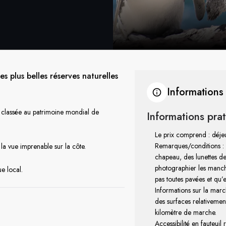
 plus belles réserves naturelles
Informations
 classée au patrimoine mondial de
Informations pra
Le prix comprend : déje
Remarques/conditions :
a vue imprenable sur la côte.
chapeau, des lunettes de s
photographier les mancho
e local.
pas toutes pavées et qu’e
Informations sur la marc
des surfaces relativemen
kilomètre de marche.
Accessibilité en fauteuil 