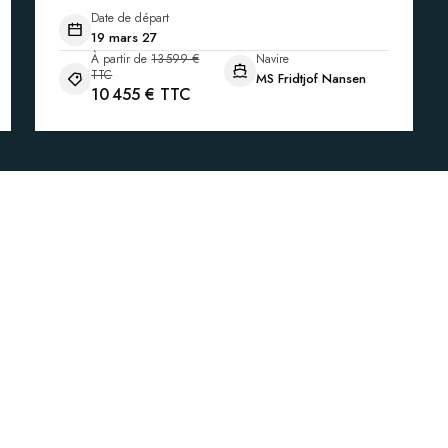
Date de départ
19 mars 27
À partir de
13 599 €
Navire
TTC
MS Fridtjof Nansen
10 455 € TTC