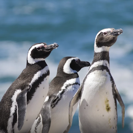
France
Suède
Danemark
Norvège