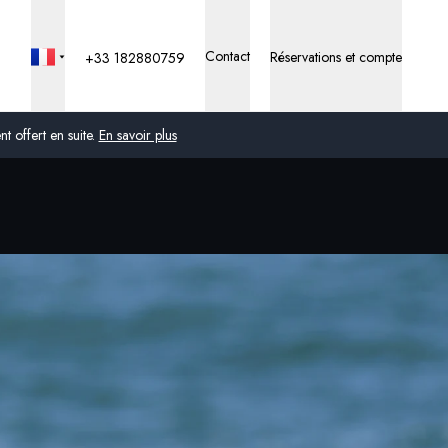
Contact
Réservations et compte
+33 182880759
 offert en suite.
En savoir plus
Global
Australie
Royaume-Uni
États-Unis
Allemagne
Suisse