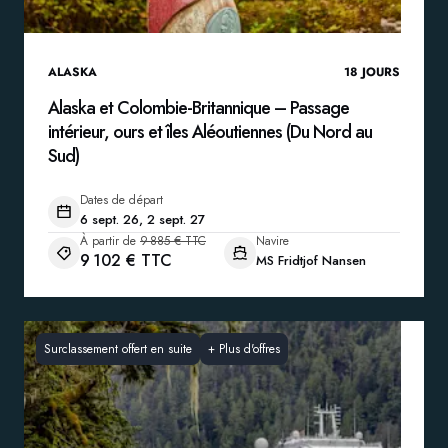
ALASKA
18
JOURS
Alaska et Colombie-Britannique – Passage
intérieur, ours et îles Aléoutiennes (Du Nord au
Sud)
Dates de départ
6 sept. 26, 2 sept. 27
À partir de
9 885 € TTC
Navire
9 102 € TTC
MS Fridtjof Nansen
Surclassement offert en suite
+
Plus d'offres