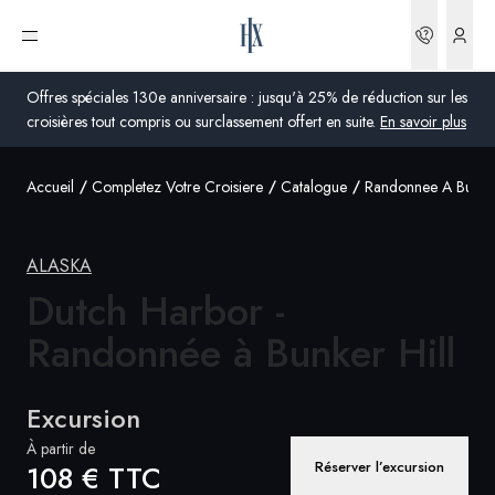
Réserva
Ouvrir le menu
Offres spéciales 130e anniversaire : jusqu'à 25% de réduction sur les
croisières tout compris ou surclassement offert en suite.
En savoir plus
Accueil
Completez Votre Croisiere
Catalogue
Randonnee A Bunker
Global
Australie
ALASKA
Royaume-Uni
Dutch Harbor -
Randonnée à
Bunker Hill
États-Unis
Allemagne
Excursion
Suisse
À partir de
Réserver l’excursion
108 € TTC
France
France