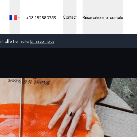
Contact
Réservations et compte
+33 182880759
 offert en suite.
En savoir plus
Global
Australie
Royaume-Uni
États-Unis
Allemagne
Suisse