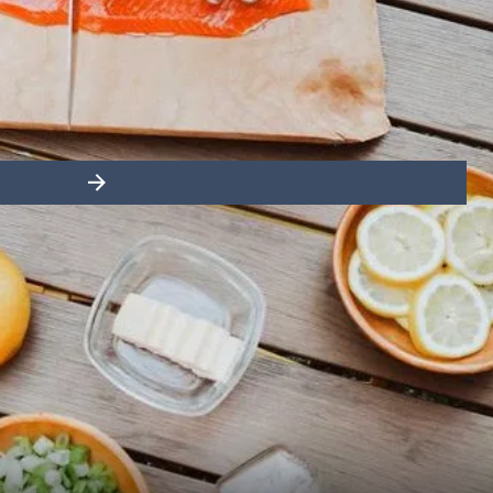
France
Suède
Danemark
Norvège
Slide right