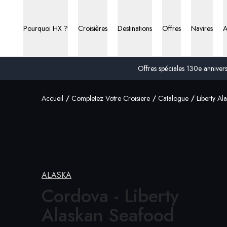
Pourquoi HX ?
Croisières
Destinations
Offres
Navires
A
Offres spéciales 130e anniversa
Accueil
Completez Votre Croisiere
Catalogue
Liberty A
ALASKA
Cordova - Liberty
Alaskan Seafood