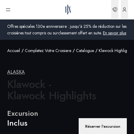
Réserva
Ouvrir le menu
Offres spéciales 130e anniversaire : jusqu'à 25% de réduction sur les
croisières tout compris ou surclassement offert en suite.
En savoir plus
Accueil
Completez Votre Croisiere
Catalogue
Klawock Highlights
Global
Australie
ALASKA
Royaume-Uni
Klawock -
Klawock Highlights
États-Unis
Allemagne
Excursion
Suisse
Inclus
Réserver l’excursion
France
France