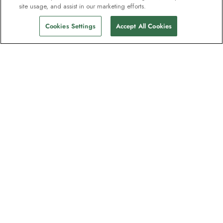
site usage, and assist in our marketing efforts.
Cookies Settings
Accept All Cookies
La newsletter des explorateurs
Rejoignez un million d'abonnés ! Inscrivez-
vous pour recevoir des guides sur nos
destinations, des offres et participer à des
webinaires en direct avec nos experts en
expéditions